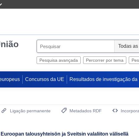
União
S
e
l
Pesquisa avançada
Percorrer por tema
Pes
e
c
europeus
Concursos da UE
Resultados de investigação da
t
Ligação permanente
Metadados RDF
Incorpora
(Abre uma Nova Janela)
pan talousyhteisön ja Sveitsin valaliiton välisellä