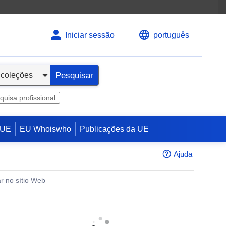
Iniciar sessão
português
Pesquisar
quisa profissional
 UE
EU Whoiswho
Publicações da UE
Ajuda
r no sítio Web