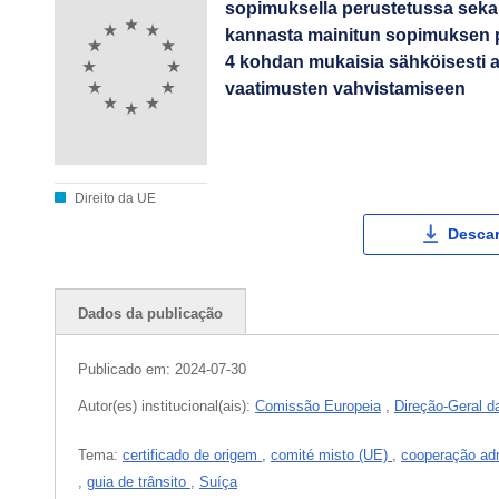
sopimuksella perustetussa seka
kannasta mainitun sopimuksen pö
4 kohdan mukaisia sähköisesti a
vaatimusten vahvistamiseen
Direito da UE
Descar
Dados da publicação
Publicado em:
2024-07-30
Autor(es) institucional(ais):
Comissão Europeia
,
Direção-Geral d
Tema:
certificado de origem
,
comité misto (UE)
,
cooperação adm
,
guia de trânsito
,
Suíça