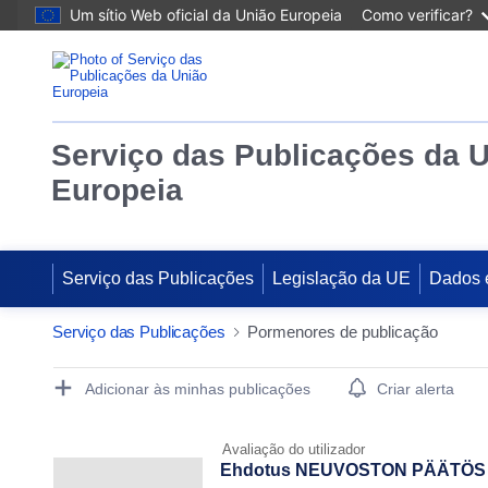
Um sítio Web oficial da União Europeia
Como verificar?
Serviço das Publicações da 
Europeia
Serviço das Publicações
Legislação da UE
Dados 
Serviço das Publicações
Pormenores de publicação
Publication Detail Actions Portlet
Adicionar às minhas publicações
Criar alerta
Avaliação do utilizador
Ehdotus NEUVOSTON PÄÄTÖS Euroo