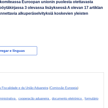
komiteassa Euroopan unionin puolesta otettavasta
ytäkirjassa 3 olevassa lisäyksessä A olevan 17 artiklan
nnettavia alkuperäselvityksiä koskevien yleisten
regar e línguas
a Fiscalidade e da União Aduaneira
(
Comissão Europeia
)
inistrativa
,
cooperação aduaneira
,
documento eletrónico
,
formulário