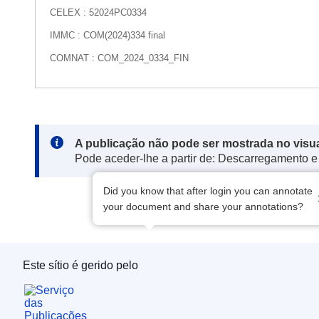
CELEX : 52024PC0334
IMMC : COM(2024)334 final
COMNAT : COM_2024_0334_FIN
Note:
A publicação não pode ser mostrada no visu
Pode aceder-lhe a partir de: Descarregamento e
Did you know that after login you can annotate
your document and share your annotations?
Este sítio é gerido pelo
Serviço das Publicações da União Europeia