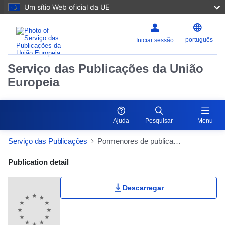
Um sítio Web oficial da UE
português
Iniciar sessão
Serviço das Publicações da União
Europeia
Ajuda
Pesquisar
Menu
Serviço das Publicações
Pormenores de publicação
Publication Detail Actions Portlet
Publication detail
Descarregar