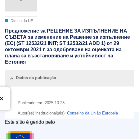
Direito da UE
Предложение за РЕШЕНИЕ ЗА ИЗПЪЛНЕНИЕ НА
СЪВЕТА за изменение на Решение за изпълнение
(ЕС) (ST 12532/21 INIT; ST 12532/21 ADD 1) от 29
октомври 2021 г. за одобряване на оценката на
плана за възстановяване и устойчивост на
Естония
Dados da publicação
Publicado em:
2025-10-23
Autor(es) institucional(ais):
Conselho da União Europeia
Este sítio é gerido pelo
IMMC : ST 14384 2025 INIT
Serviço das Publicações da União Europeia