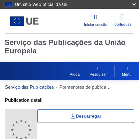
Um sítio Web oficial da UE
português
Iniciar sessão
Serviço das Publicações da União
Europeia
Ajuda
Pesquisar
Menu
Serviço das Publicações
Pormenores de publicação
Publication Detail Actions Portlet
Publication detail
Descarregar