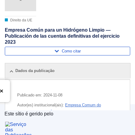
Direito da UE
Empresa Común para un Hidrógeno Limpio —
Publicación de las cuentas definitivas del ejercicio
2023
Como citar
Dados da publicação
Publicado em:
2024-11-08
Autor(es) institucional(ais):
Empresa Comum do
Hidrogénio Limpo
(
Órgão e agência UE
)
Este sítio é gerido pelo
Serviço das Publicações da União Europeia
Tema:
exercício orçamental
,
publicidade das contas