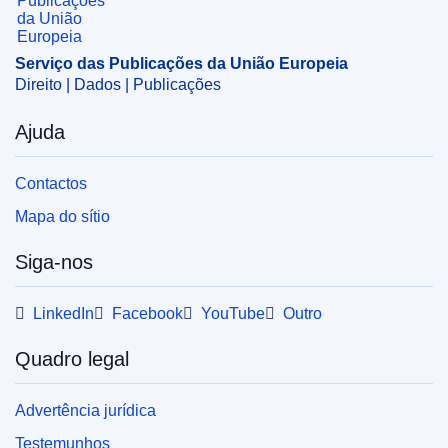
CELEX : 52024XX06508
ELI :
C/2024/6508/oj
Serviço das Publicações da União Europeia
OJ : C_202406508
Direito | Dados | Publicações
pdfa2a
Ajuda
Mostrar todos os números desta coleção
Contactos
Mapa do sítio
Siga-nos
LinkedIn
Facebook
YouTube
Outro
Quadro legal
Advertência jurídica
Testemunhos