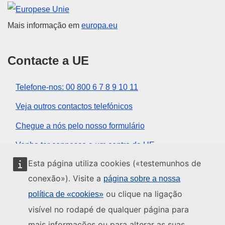
União Europeia
Mais informação em
europa.eu
Contacte a UE
Telefone-nos: 00 800 6 7 8 9 10 11
Veja outros contactos telefónicos
Chegue a nós pelo nosso formulário
Venha ter connosco a um centro da UE
Esta página utiliza cookies («testemunhos de
Redes sociais
conexão»). Visite a
página sobre a nossa
ou clique na ligação
política de «cookies»
Encontre os canais da UE nas redes sociais
visível no rodapé de qualquer página para
mais informações ou para alterar as suas