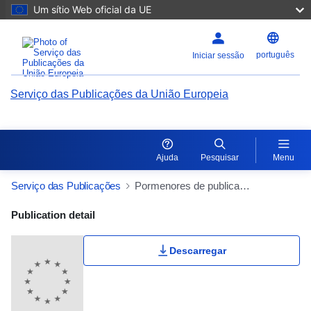
Um sítio Web oficial da UE
português
Iniciar sessão
Serviço das Publicações da União Europeia
Ajuda
Pesquisar
Menu
Serviço das Publicações
Pormenores de publicação
Publication Detail Actions Portlet
Publication detail
Descarregar