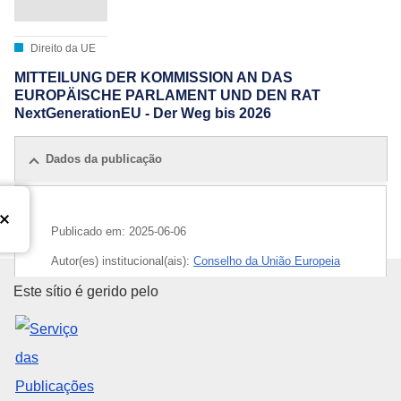
Direito da UE
MITTEILUNG DER KOMMISSION AN DAS
EUROPÄISCHE PARLAMENT UND DEN RAT
NextGenerationEU - Der Weg bis 2026
Dados da publicação
Publicado em:
2025-06-06
Autor(es) institucional(ais):
Conselho da União Europeia
Serviço das Publicações da Uni
Este sítio é gerido pelo
IMMC : ST 9982 2025 INIT