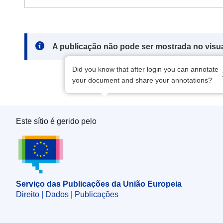
Note:
A publicação não pode ser mostrada no visu
Did you know that after login you can annotate
your document and share your annotations?
Este sítio é gerido pelo
Serviço das Publicações da União Europeia
Serviço das Publicações da União Europeia
Direito | Dados | Publicações