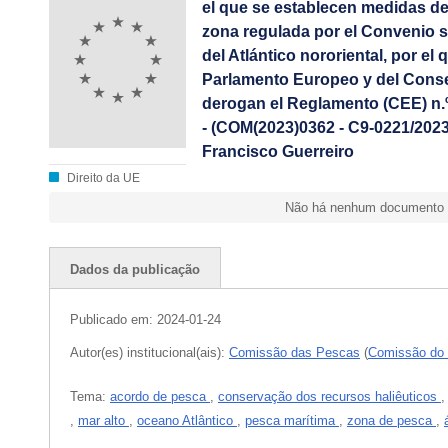
el que se establecen medidas de
zona regulada por el Convenio so
del Atlántico nororiental, por e
Parlamento Europeo y del Consej
derogan el Reglamento (CEE) n.º
- (COM(2023)0362 - C9-0221/2023
Francisco Guerreiro
Direito da UE
Não há nenhum documento d
Dados da publicação
Publicado em:
2024-01-24
Autor(es) institucional(ais):
Comissão das Pescas
(
Comissão do
Tema:
acordo de pesca
,
conservação dos recursos haliêuticos
,
mar alto
,
oceano Atlântico
,
pesca marítima
,
zona de pesca
,