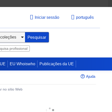
Iniciar sessão
português
Pesquisar
quisa profissional
 UE
EU Whoiswho
Publicações da UE
Ajuda
r no sítio Web