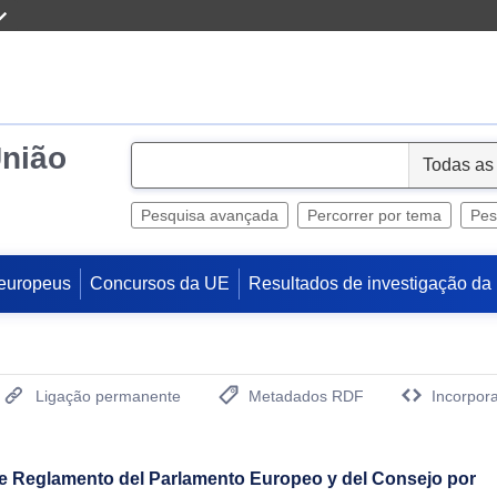
União
S
e
l
Pesquisa avançada
Percorrer por tema
Pes
e
c
europeus
Concursos da UE
Resultados de investigação da
t
Ligação permanente
Metadados RDF
Incorpora
(Abre uma Nova Janela)
e Reglamento del Parlamento Europeo y del Consejo por