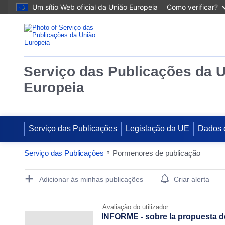
Um sítio Web oficial da União Europeia
Como verificar?
Serviço das Publicações da 
Europeia
Serviço das Publicações
Legislação da UE
Dados 
Serviço das Publicações
Pormenores de publicação
Publication Detail Actions Portlet
Adicionar às minhas publicações
Criar alerta
Avaliação do utilizador
INFORME - sobre la propuesta d