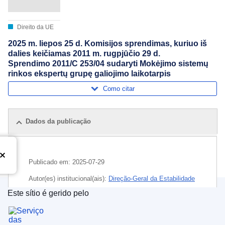
Direito da UE
2025 m. liepos 25 d. Komisijos sprendimas, kuriuo iš
dalies keičiamas 2011 m. rugpjūčio 29 d.
Sprendimo 2011/C 253/04 sudaryti Mokėjimo sistemų
rinkos ekspertų grupę galiojimo laikotarpis
Como citar
Dados da publicação
Publicado em:
2025-07-29
Autor(es) institucional(ais):
Direção-Geral da Estabilidade
Financeira, dos Serviços Financeiros e da União dos
Este sítio é gerido pelo
Mercados de Capitais
(
Comissão Europeia
)
,
Comissão
Serviço das Publicações da União Europeia
Europeia