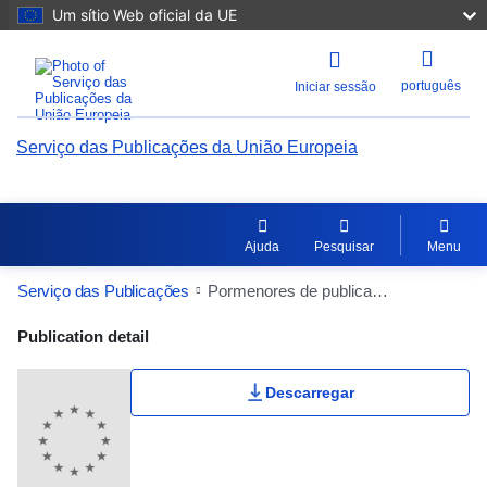
Um sítio Web oficial da UE
português
Iniciar sessão
Serviço das Publicações da União Europeia
Ajuda
Pesquisar
Menu
Serviço das Publicações
Pormenores de publicação
Publication Detail Actions Portlet
Publication detail
Descarregar