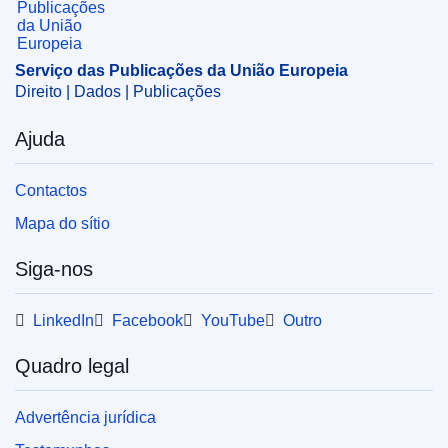
Tema:
funcionamento institucional
,
organismo da UE
,
sistema de pagamento
Serviço das Publicações da União Europeia
CELEX : 32025D04118
Direito | Dados | Publicações
ELI :
C/2025/4118/oj
Ajuda
OJ : C_202504118
IMMC : C(2025)5008/4206768
Contactos
Mapa do sítio
pdfa2a
Siga-nos
Mostrar todos os números desta coleção
LinkedIn
Facebook
YouTube
Outro
Quadro legal
Advertência jurídica