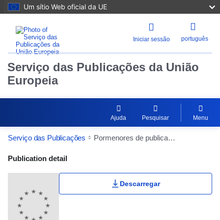
Um sítio Web oficial da UE
português
Iniciar sessão
Serviço das Publicações da União
Europeia
Ajuda
Pesquisar
Menu
Serviço das Publicações
Pormenores de publicação
Publication Detail Actions Portlet
Publication detail
Descarregar