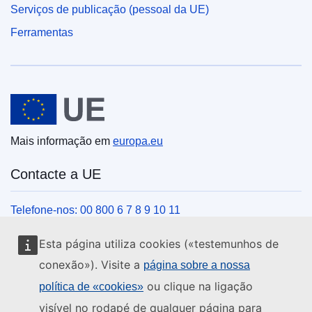
Serviços de publicação (pessoal da UE)
Ferramentas
União Europeia
Mais informação em
europa.eu
Contacte a UE
Telefone-nos: 00 800 6 7 8 9 10 11
Veja outros contactos telefónicos
Esta página utiliza cookies («testemunhos de
Chegue a nós pelo nosso formulário
conexão»). Visite a
página sobre a nossa
Venha ter connosco a um centro da UE
ou clique na ligação
política de «cookies»
visível no rodapé de qualquer página para