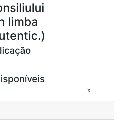
nsiliului
n limba
utentic.)
licação
isponíveis
X