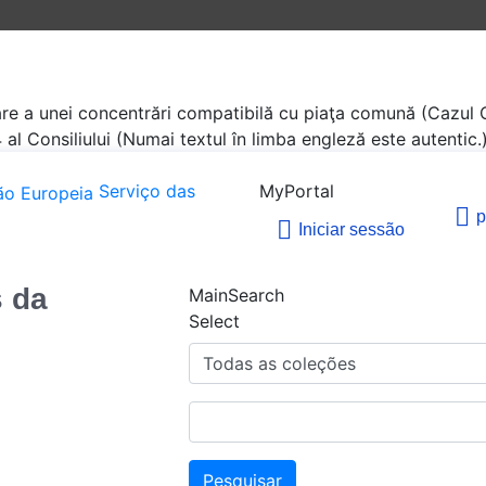
are a unei concentrări compatibilă cu piaţa comună (Cazu
al Consiliului (Numai textul în limba engleză este autentic.
Serviço das
MyPortal
p
Iniciar sessão
s da
MainSearch
Select
Pesquisar