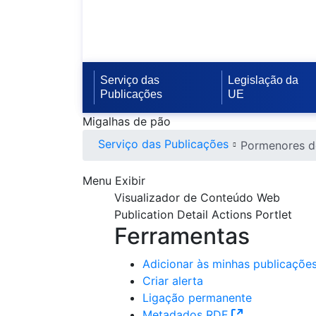
Serviço das
Legislação da
Publicações
UE
Migalhas de pão
Serviço das Publicações
Pormenores d
Menu Exibir
Visualizador de Conteúdo Web
Publication Detail Actions Portlet
Ferramentas
Adicionar às minhas publicaçõe
Publication Detail Action
Criar alerta
Ligação permanente
Metadados RDF
(Abre uma No