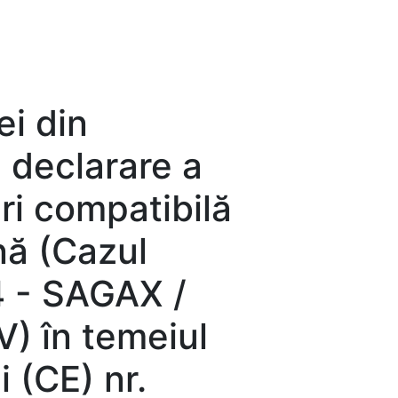
ei din
 declarare a
ri compatibilă
nă (Cazul
 - SAGAX /
V) în temeiul
 (CE) nr.