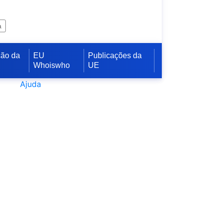
a
ção da
EU
Publicações da
Whoiswho
UE
Ajuda