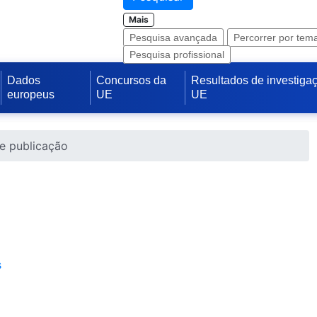
Mais
Pesquisa avançada
Percorrer por tem
Pesquisa profissional
Dados
Concursos da
Resultados de investiga
europeus
UE
UE
e publicação
s
s Portlet
va Janela)