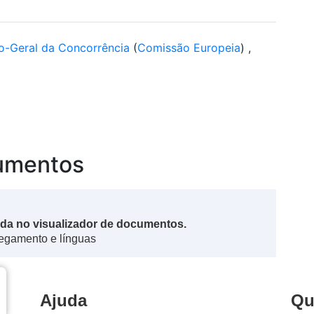
o-Geral da Concorrência
(
Comissão Europeia
)
,
cumentos
da no visualizador de documentos.
regamento e línguas
ões da União Europeia
Ajuda
Qu