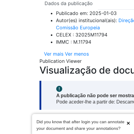
Dados da publicação
Publicado em:
2025-01-03
Autor(es) institucional(ais):
Direçã
Comissão Europeia
CELEX : 32025M11794
IMMC : M.11794
Ver mais
Ver menos
Publication Viewer
Visualização de do
Note:
A publicação não pode ser mostra
Pode aceder-lhe a partir de: Descar
Pop up window annotations
Did you know that after login you can annotate
Serviço das Publicaç
Este sítio é gerido pelo
your document and share your annotations?