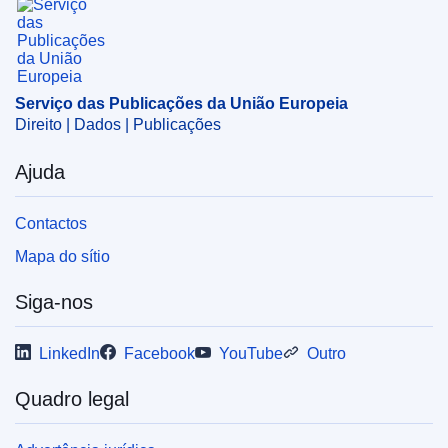
pessoa singular
,
sanção económica
,
sanção
internacional
CELEX : 52025XG03596
ELI :
C/2025/3596/oj
Serviço das Publicações da União Europeia
Direito | Dados | Publicações
OJ : C_202503596
IMMC : ST 10418 2025 INIT
Ajuda
Contactos
Mapa do sítio
Siga-nos
LinkedIn
Facebook
YouTube
Outro
Quadro legal