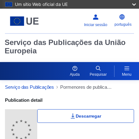
Um sítio Web oficial da UE
português
Iniciar sessão
Serviço das Publicações da União
Europeia
Ajuda
Pesquisar
Menu
Serviço das Publicações
Pormenores de publicação
Publication Detail Actions Portlet
Publication detail
Descarregar