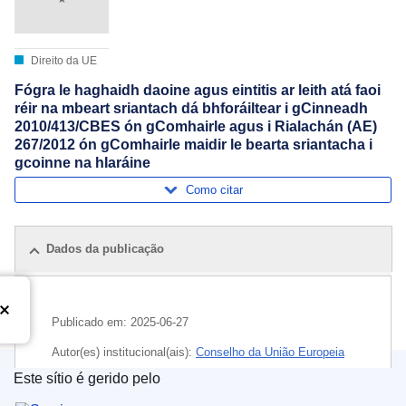
Direito da UE
Fógra le haghaidh daoine agus eintitis ar leith atá faoi
réir na mbeart sriantach dá bhforáiltear i gCinneadh
2010/413/CBES ón gComhairle agus i Rialachán (AE)
267/2012 ón gComhairle maidir le bearta sriantacha i
gcoinne na hIaráine
Como citar
Dados da publicação
Publicado em:
2025-06-27
Autor(es) institucional(ais):
Conselho da União Europeia
Este sítio é gerido pelo
Tema:
Irão
,
medida restritiva da UE
,
pessoa coletiva
,
Serviço das Publicações da União Europeia