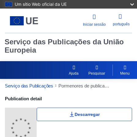
Um sítio Web oficial da UE
português
Iniciar sessão
Serviço das Publicações da União
Europeia
Ajuda
Pesquisar
Menu
Serviço das Publicações
Pormenores de publicação
Publication Detail Actions Portlet
Publication detail
Descarregar