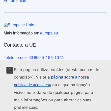
Ferramentas
União Europeia
Mais informação em
europa.eu
Contacte a UE
Telefone-nos: 00 800 6 7 8 9 10 11
Veja outros contactos telefónicos
Esta página utiliza cookies («testemunhos de
Chegue a nós pelo nosso formulário
conexão»). Visite a
página sobre a nossa
Venha ter connosco a um centro da UE
ou clique na ligação
política de «cookies»
visível no rodapé de qualquer página para
Redes sociais
mais informações ou para alterar as suas
preferências.
Encontre os canais da UE nas redes sociais