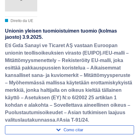
Direito da UE
Unionin yleisen tuomioistuimen tuomio (kolmas
jaosto) 3.9.2025.
Eti Gıda Sanayi ve Ticaret AŞ vastaan Euroopan
unionin teollisoikeuksien virasto (EUIPO).#EU-malli –
Mitättömyysmenettely – Rekisteröity EU-malli, joka
esittää pakkauspussien koristelua – Aikaisemmat
kansalliset sana- ja kuviomerkit – Mitättömyysperuste
– Myöhemmässä mallissa käytetään erottamiskykyistä
merkkiä, jonka haltijalla on oikeus kieltää tällainen
käyttö – Asetuksen (EY) N:o 6/2002 25 artiklan 1
kohdan e alakohta – Sovellettava aineellinen oikeus –
Puolustautumisoikeudet – Asian tutkimisen laajuus
valituslautakunnassa.#Asia T-91/24.
Como citar