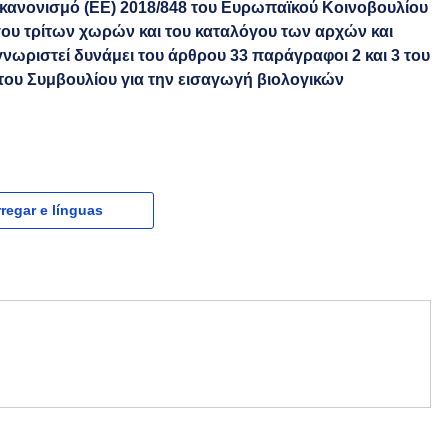
 κανονισμό (ΕΕ) 2018/848 του Ευρωπαϊκού Κοινοβουλίου
όγου τρίτων χωρών και του καταλόγου των αρχών και
νωριστεί δυνάμει του άρθρου 33 παράγραφοι 2 και 3 του
 του Συμβουλίου για την εισαγωγή βιολογικών
regar e línguas