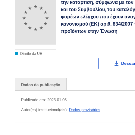
την κατάρτιση, σύμφωνα με τον
και του Συμβουλίου, του καταλ
φορέων ελέγχου που έχουν αναγ
κανονισμού (ΕΚ) αριθ. 834/2007
προϊόντων στην Ένωση
Direito da UE
Descar
Dados da publicação
Publicado em:
2023-01-05
Autor(es) institucional(ais):
Dados provisórios