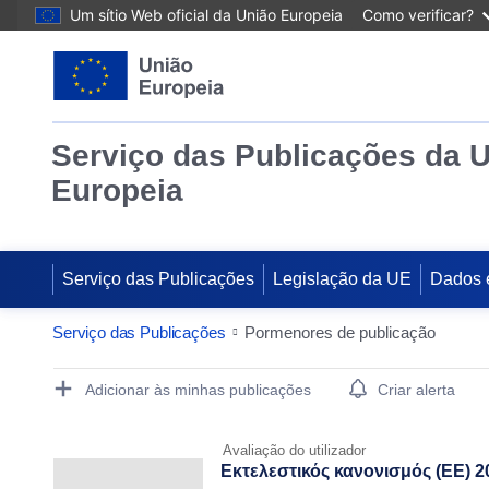
Um sítio Web oficial da União Europeia
Como verificar?
Serviço das Publicações da 
Europeia
Serviço das Publicações
Legislação da UE
Dados 
Serviço das Publicações
Pormenores de publicação
Publication Detail Actions Portlet
Adicionar às minhas publicações
Criar alerta
Avaliação do utilizador
Εκτελεστικός κανονισμός (ΕΕ) 2