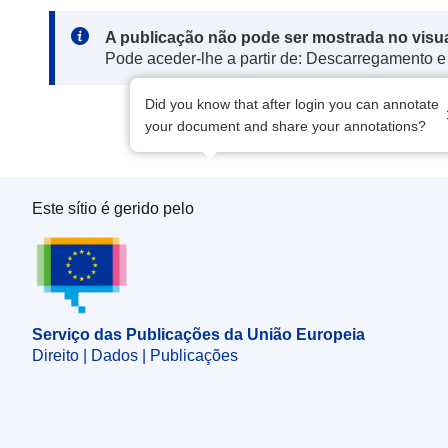
Note:
A publicação não pode ser mostrada no visu
Pode aceder-lhe a partir de: Descarregamento e
Did you know that after login you can annotate
your document and share your annotations?
Este sítio é gerido pelo
Serviço das Publicações da União Europeia
Serviço das Publicações da União Europeia
Direito | Dados | Publicações