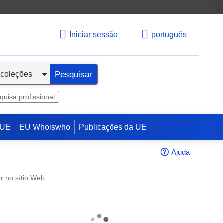
Iniciar sessão
português
Pesquisar
quisa profissional
 UE
EU Whoiswho
Publicações da UE
Ajuda
r no sítio Web