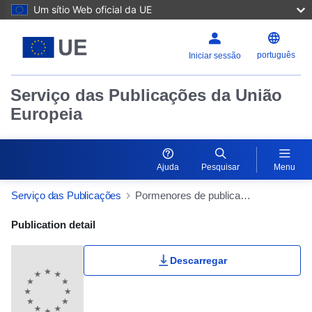
Um sítio Web oficial da UE
português
Iniciar sessão
Serviço das Publicações da União
Europeia
Ajuda
Pesquisar
Menu
Serviço das Publicações
Pormenores de publicação
Publication Detail Actions Portlet
Publication detail
Descarregar