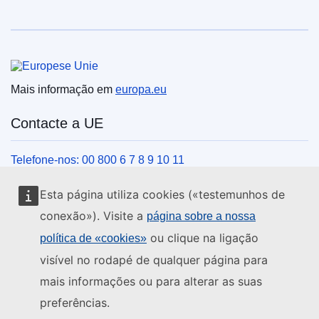
União Europeia
Mais informação em
europa.eu
Contacte a UE
Telefone-nos: 00 800 6 7 8 9 10 11
Veja outros contactos telefónicos
Esta página utiliza cookies («testemunhos de
Chegue a nós pelo nosso formulário
conexão»). Visite a
página sobre a nossa
Venha ter connosco a um centro da UE
ou clique na ligação
política de «cookies»
visível no rodapé de qualquer página para
Redes sociais
mais informações ou para alterar as suas
preferências.
Encontre os canais da UE nas redes sociais