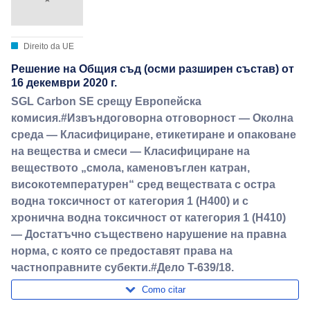
Direito da UE
Решение на Общия съд (осми разширен състав) от
16 декември 2020 г.
SGL Carbon SE срещу Европейска
комисия.#Извъндоговорна отговорност — Околна
среда — Класифициране, етикетиране и опаковане
на вещества и смеси — Класифициране на
веществото „смола, каменовъглен катран,
високотемпературен“ сред веществата с остра
водна токсичност от категория 1 (H400) и с
хронична водна токсичност от категория 1 (H410)
— Достатъчно съществено нарушение на правна
норма, с която се предоставят права на
частноправните субекти.#Дело T-639/18.
Como citar