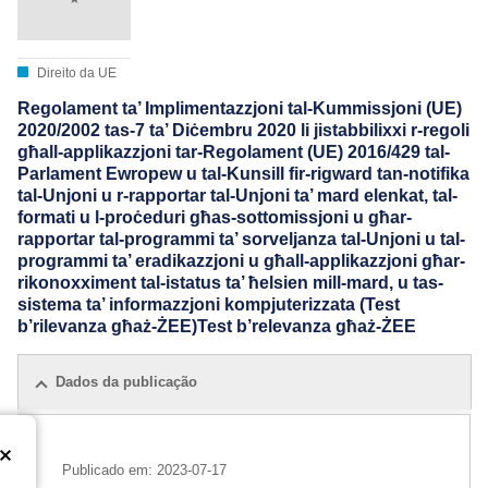
Direito da UE
Regolament ta’ Implimentazzjoni tal-Kummissjoni (UE)
2020/2002 tas-7 ta’ Diċembru 2020 li jistabbilixxi r-regoli
għall-applikazzjoni tar-Regolament (UE) 2016/429 tal-
Parlament Ewropew u tal-Kunsill fir-rigward tan-notifika
tal-Unjoni u r-rapportar tal-Unjoni ta’ mard elenkat, tal-
formati u l-proċeduri għas-sottomissjoni u għar-
rapportar tal-programmi ta’ sorveljanza tal-Unjoni u tal-
programmi ta’ eradikazzjoni u għall-applikazzjoni għar-
rikonoxximent tal-istatus ta’ ħelsien mill-mard, u tas-
sistema ta’ informazzjoni kompjuterizzata (Test
b’rilevanza għaż-ŻEE)Test b’relevanza għaż-ŻEE
Dados da publicação
Publicado em:
2023-07-17