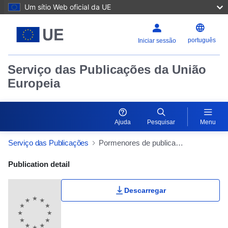
Um sítio Web oficial da UE
português
Iniciar sessão
Serviço das Publicações da União
Europeia
Ajuda
Pesquisar
Menu
Serviço das Publicações
Pormenores de publicação
Publication Detail Actions Portlet
Publication detail
Descarregar