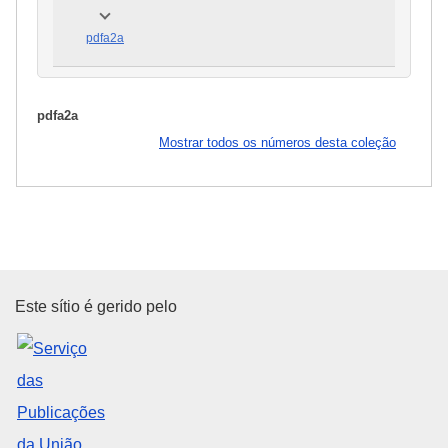
pdfa2a
pdfa2a
Mostrar todos os números desta coleção
Serviço das Publicações da Uni
Este sítio é gerido pelo