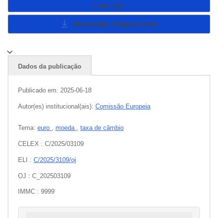
Como citar
Descarregar e línguas
Close
Dados da publicação
Publicado em:
2025-06-18
Autor(es) institucional(ais):
Comissão Europeia
Tema:
euro
,
moeda
,
taxa de câmbio
CELEX : C/2025/03109
ELI :
C/2025/3109/oj
OJ : C_202503109
IMMC : 9999