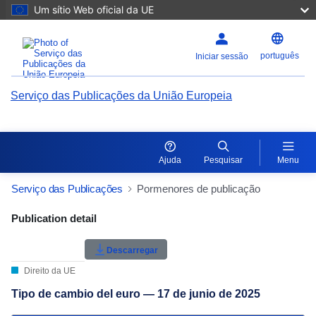
Um sítio Web oficial da UE
português
Iniciar sessão
Serviço das Publicações da União Europeia
Ajuda
Pesquisar
Menu
Serviço das Publicações
Pormenores de publicação
Publication Detail Actions Portlet
Publication detail
Avaliação do utilizador
Descarregar
Direito da UE
Tipo de cambio del euro — 17 de junio de 2025