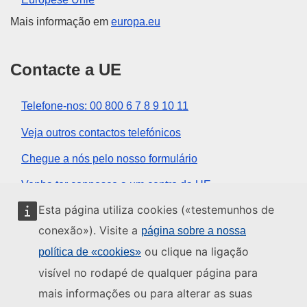
Mais informação em
europa.eu
Contacte a UE
Telefone-nos: 00 800 6 7 8 9 10 11
Veja outros contactos telefónicos
Chegue a nós pelo nosso formulário
Venha ter connosco a um centro da UE
Esta página utiliza cookies («testemunhos de
Redes sociais
conexão»). Visite a
página sobre a nossa
ou clique na ligação
política de «cookies»
Encontre os canais da UE nas redes sociais
visível no rodapé de qualquer página para
mais informações ou para alterar as suas
Instituições e organismos da UE