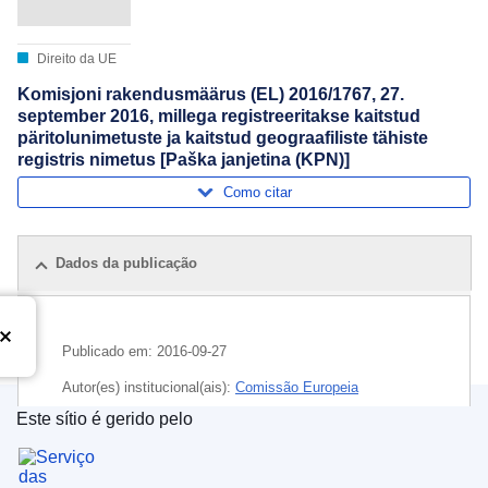
Direito da UE
Komisjoni rakendusmäärus (EL) 2016/1767, 27.
september 2016, millega registreeritakse kaitstud
päritolunimetuste ja kaitstud geograafiliste tähiste
registris nimetus [Paška janjetina (KPN)]
Como citar
Dados da publicação
Publicado em:
2016-09-27
Autor(es) institucional(ais):
Comissão Europeia
Este sítio é gerido pelo
Tema:
carne de ovino
,
carne fresca
,
Croácia
,
Serviço das Publicações da União Europeia
denominação de origem
,
denominação do produto
,
rotulagem