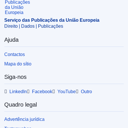
CELEX : 32016R1767
ELI :
reg_impl/2016/1767/oj
Serviço das Publicações da União Europeia
Direito | Dados | Publicações
OJ : JOL_2016_270_R_0002
IMMC : C(2016)6251/861231
Ajuda
Contactos
Mapa do sítio
Siga-nos
LinkedIn
Facebook
YouTube
Outro
Quadro legal
Advertência jurídica