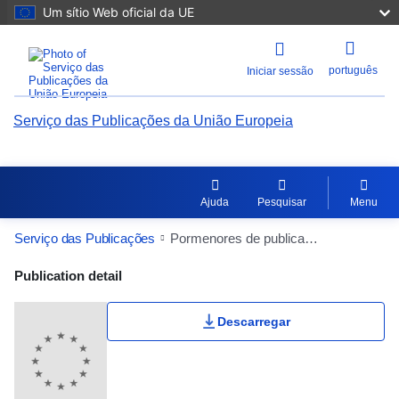
Um sítio Web oficial da UE
português
Iniciar sessão
Serviço das Publicações da União Europeia
Ajuda
Pesquisar
Menu
Serviço das Publicações
Pormenores de publicação
Publication Detail Actions Portlet
Publication detail
Descarregar