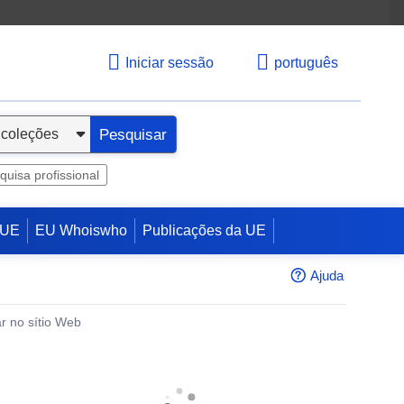
Iniciar sessão
português
Pesquisar
quisa profissional
 UE
EU Whoiswho
Publicações da UE
Ajuda
r no sítio Web