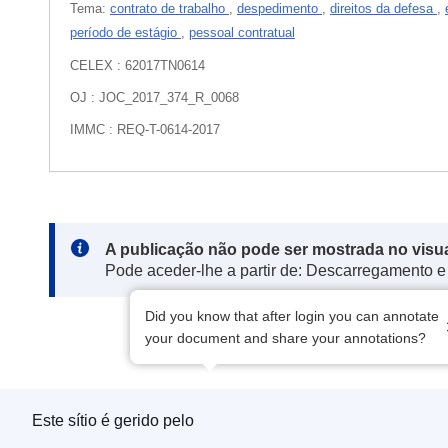
Tema:
contrato de trabalho
,
despedimento
,
direitos da defesa
,
período de estágio
,
pessoal contratual
CELEX : 62017TN0614
OJ : JOC_2017_374_R_0068
IMMC : REQ-T-0614-2017
Note:
A publicação não pode ser mostrada no visu
Pode aceder-lhe a partir de: Descarregamento e
Did you know that after login you can annotate
your document and share your annotations?
Este sítio é gerido pelo