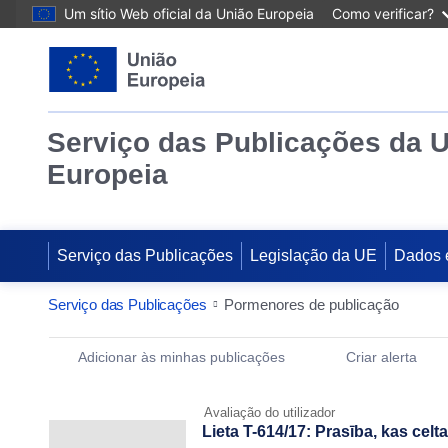
Um sítio Web oficial da União Europeia
Como verificar?
Serviço das Publicações da 
Europeia
Serviço das Publicações
Legislação da UE
Dados 
Serviço das Publicações
Pormenores de publicação
Publication Detail Actions Portlet
Adicionar às minhas publicações
Criar alerta
Avaliação do utilizador
Lieta T-614/17: Prasība, kas ce