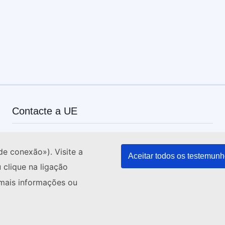
Contacte a UE
Telefone-nos: 00 800 6 7 8 9 10 11
de conexão»). Visite a
Veja outros contactos telefónicos
Aceitar todos os testemun
 clique na ligação
Chegue a nós pelo nosso formulário
 mais informações ou
Venha ter connosco a um centro da UE