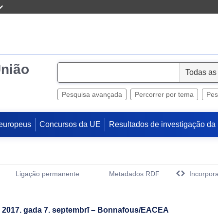
União
S
e
l
Pesquisa avançada
Percorrer por tema
Pes
e
c
europeus
Concursos da UE
Resultados de investigação da
t
Ligação permanente
Metadados RDF
Incorpora
(Abre uma Nova Janela)
lta 2017. gada 7. septembrī – Bonnafous/EACEA