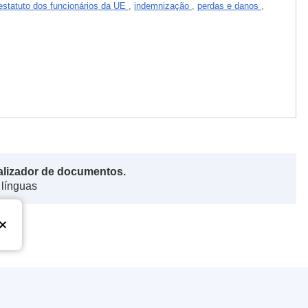
estatuto dos funcionários da UE
,
indemnização
,
perdas e danos
,
alizador de documentos.
 línguas