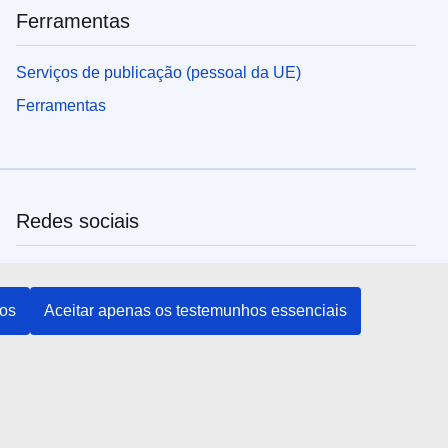
Ferramentas
Serviços de publicação (pessoal da UE)
Ferramentas
Redes sociais
Encontre os canais da UE nas redes sociais
hos
Aceitar apenas os testemunhos essenciais
Instituições e organismos da UE
Pesquisar todas as instituições e órgãos da UE