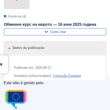
Direito da UE
Обменен курс на еврото — 16 юни 2025 година
Como citar
Dados da publicação
Publicado em:
2025-06-17
Autor(es) institucional(ais):
Comissão Europeia
Este sítio é gerido pelo
Tema:
euro
,
moeda
,
taxa de câmbio
Serviço das Publicações da União Europeia
CELEX : C/2025/03108
ELI :
C/2025/3108/oj