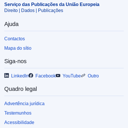
OJ : C_202503108
Serviço das Publicações da União Europeia
IMMC : 9999
Direito | Dados | Publicações
Ajuda
pdfa2a
Mostrar todos os números desta coleção
Contactos
Mapa do sítio
Siga-nos
LinkedIn
Facebook
YouTube
Outro
Quadro legal
Advertência jurídica
Testemunhos
Acessibilidade