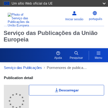
Um sítio Web oficial da UE
português
Iniciar sessão
Serviço das Publicações da União
Europeia
Ajuda
Pesquisar
Menu
Serviço das Publicações
Pormenores de publicação
Publication Detail Actions Portlet
Publication detail
Descarregar