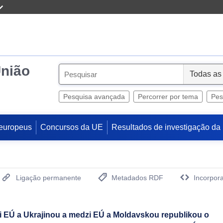
União
S
e
l
Pesquisa avançada
Percorrer por tema
Pes
e
c
europeus
Concursos da UE
Resultados de investigação da
t
Ligação permanente
Metadados RDF
Incorpora
(Abre uma Nova Janela)
 EÚ a Ukrajinou a medzi EÚ a Moldavskou republikou o