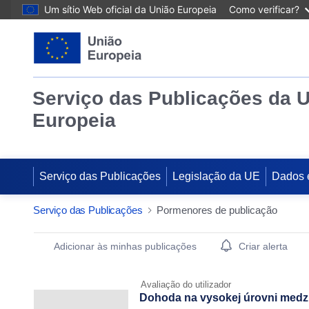
Um sítio Web oficial da União Europeia
Como verificar?
Serviço das Publicações da 
Europeia
Serviço das Publicações
Legislação da UE
Dados 
Serviço das Publicações
Pormenores de publicação
Publication Detail Actions Portlet
Adicionar às minhas publicações
Criar alerta
Avaliação do utilizador
Dohoda na vysokej úrovni medzi