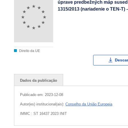
úprave predbežných máp susednýc
1315/2013 (nariadenie o TEN-T)
Direito da UE
Descar
Dados da publicação
Publicado em:
2023-12-08
Autor(es) institucional(ais):
Conselho da União Europeia
IMMC : ST 16437 2023 INIT