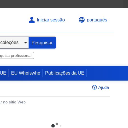
Iniciar sessão
português
Pesquisar
quisa profissional
 UE
EU Whoiswho
Publicações da UE
Ajuda
r no sítio Web