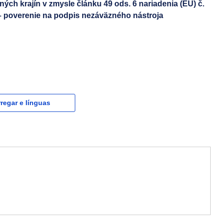
h krajín v zmysle článku 49 ods. 6 nariadenia (EÚ) č.
 – poverenie na podpis nezáväzného nástroja
regar e línguas