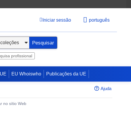
Iniciar sessão
português
Pesquisar
quisa profissional
 UE
EU Whoiswho
Publicações da UE
Ajuda
r no sítio Web