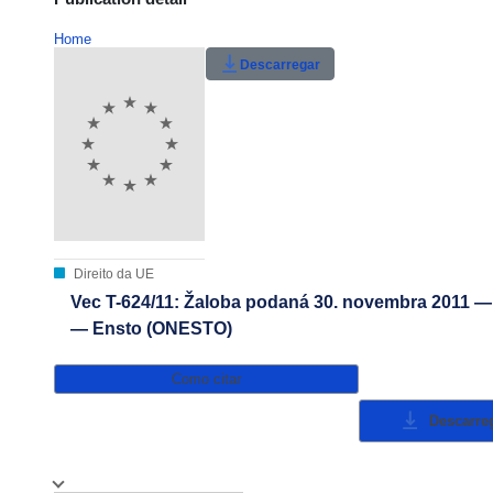
Home
Descarregar
Direito da UE
Vec T-624/11: Žaloba podaná 30. novembra 2011 —
— Ensto (ONESTO)
Como citar
Descarre