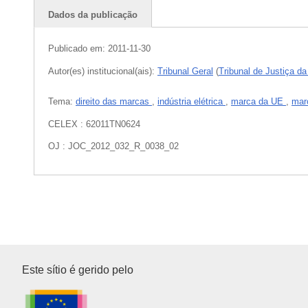
Dados da publicação
Publicado em:
2011-11-30
Autor(es) institucional(ais):
Tribunal Geral
(
Tribunal de Justiça d
Tema:
direito das marcas
,
indústria elétrica
,
marca da UE
,
mar
CELEX : 62011TN0624
OJ : JOC_2012_032_R_0038_02
Serviço das Publicações da U
Este sítio é gerido pelo