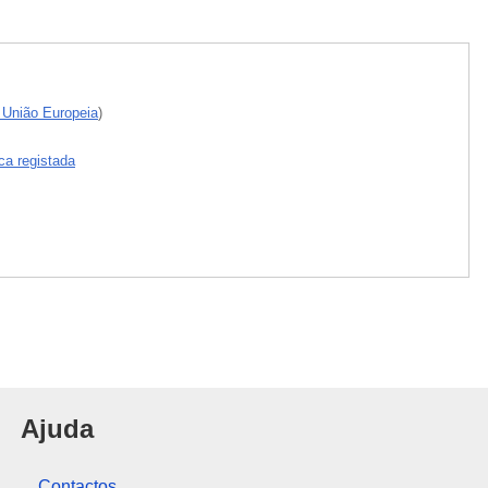
a União Europeia
)
ca registada
nião Europeia
Ajuda
Contactos