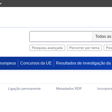
S
e
l
Pesquisa avançada
Percorrer por tema
Pes
e
c
europeus
Concursos da UE
Resultados de investigação da
t
Ligação permanente
Metadados RDF
Incorpora
(Abre uma Nova Janela)