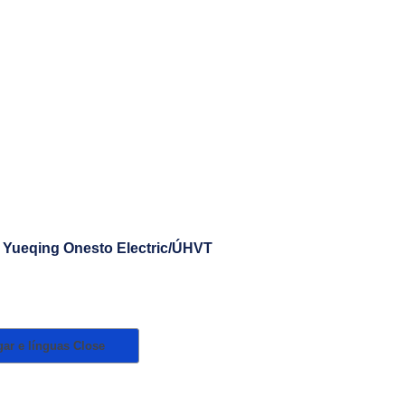
 Yueqing Onesto Electric/ÚHVT
gar e línguas
Close