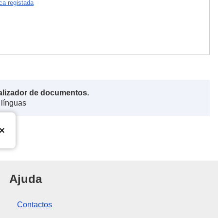
ca registada
alizador de documentos.
 línguas
nião Europeia
Ajuda
Contactos