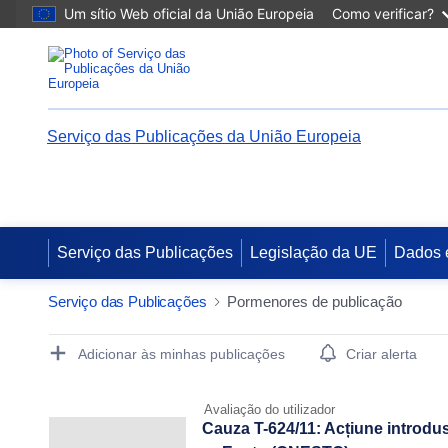
Um sítio Web oficial da União Europeia
Como verificar?
Serviço das Publicações da União Europeia
Serviço das Publicações
Legislação da UE
Dados 
Serviço das Publicações
Pormenores de publicação
Publication Detail Actions Portlet
Adicionar às minhas publicações
Criar alerta
Avaliação do utilizador
Cauza T-624/11: Acțiune introdu