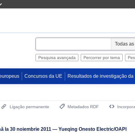
S
e
l
Pesquisa avançada
Percorrer por tema
Pes
e
c
europeus
Concursos da UE
Resultados de investigação da
t
Ligação permanente
Metadados RDF
Incorpora
(Abre uma Nova Janela)
să la 30 noiembrie 2011 — Yueqing Onesto Electric/OAPI