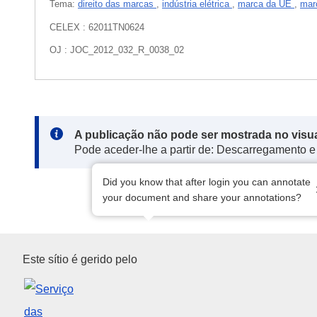
Tema:
direito das marcas
,
indústria elétrica
,
marca da UE
,
mar
CELEX : 62011TN0624
OJ : JOC_2012_032_R_0038_02
Note:
A publicação não pode ser mostrada no visu
Pode aceder-lhe a partir de: Descarregamento e
Did you know that after login you can annotate
your document and share your annotations?
Serviço das Publicações da U
Este sítio é gerido pelo