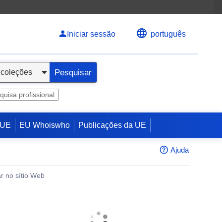
Iniciar sessão
português
Pesquisar
quisa profissional
 UE
EU Whoiswho
Publicações da UE
Ajuda
r no sítio Web