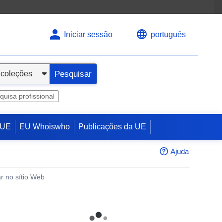
Iniciar sessão
português
Pesquisar
quisa profissional
 UE
EU Whoiswho
Publicações da UE
Ajuda
r no sítio Web