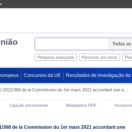
União
S
e
l
Pesquisa avançada
Percorrer por tema
Pes
e
c
europeus
Concursos da UE
Resultados de investigação da
t
Règlement d’exécution (UE) 2021/368 de la Commission du 1er mars 2021 accordant une autorisation de l’Union pour le produit biocide unique dénommé «Aero-Sense Aircraft Insecticide ASD» (Texte présentant de l’intérêt pour l’EEE)
Ligação permanente
Metadados RDF
Incorpora
(Abre uma Nova Janela)
1/368 de la Commission du 1er mars 2021 accordant une