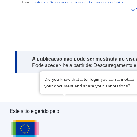
Tema:
autorização de venda
,
inseticida
,
produto químico
CELEX : 32021R0368
ELI :
reg_impl/2021/368/oj
OJ : JOL_2021_071_R_0002
Note:
A publicação não pode ser mostrada no visu
Pode aceder-lhe a partir de: Descarregamento e
Did you know that after login you can annotate
your document and share your annotations?
Este sítio é gerido pelo
Serviço das Publicações da União Europeia