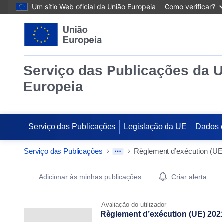
Um sítio Web oficial da União Europeia
Como verificar?
Serviço das Publicações da 
Europeia
Serviço das Publicações
Legislação da UE
Dados 
Serviço das Publicações
Publication Detail Actions Portlet
Adicionar às minhas publicações
Criar alerta
Avaliação do utilizador
Règlement d’exécution (UE) 202