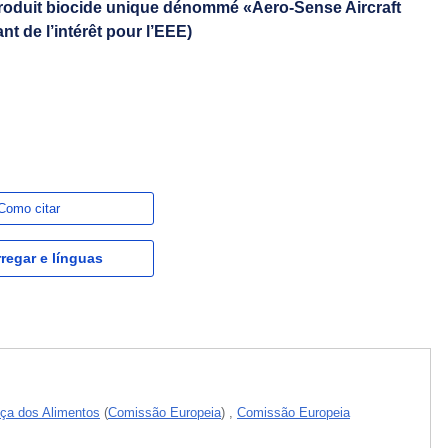
 produit biocide unique dénommé «Aero-Sense Aircraft
t de l’intérêt pour l’EEE)
Como citar
regar e línguas
ça dos Alimentos
(
Comissão Europeia
)
,
Comissão Europeia