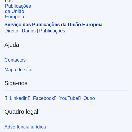
Tema:
condição feminina
,
desporto profissional
,
discriminação sexual
,
igualdade de género
,
igualdade
de tratamento
,
manifestação desportiva
,
mulher
,
Serviço das Publicações da União Europeia
organização desportiva
,
política do desporto da UE
Direito | Dados | Publicações
CELEX : 52023XG01362
Ajuda
ELI :
C/2023/1362/oj
OJ : C_202301362
Contactos
IMMC : ST 15479 2023 INIT
Mapa do sítio
pdfa2a
Siga-nos
Mostrar todos os números desta coleção
LinkedIn
Facebook
YouTube
Outro
Quadro legal
Advertência jurídica