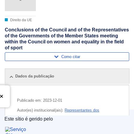
Direito da UE
Conclusions of the Council and of the Representatives
of the Governments of the Member States meeting
within the Council on women and equality in the field
of sport
Como citar
Dados da publicação
Publicado em:
2023-12-01
Autor(es) institucional(ais):
Representantes dos
Governos dos Estados-Membros
(
Os Estados-Membros
)
Este sítio é gerido pelo
,
Conselho da União Europeia
Serviço das Publicações da União Europeia