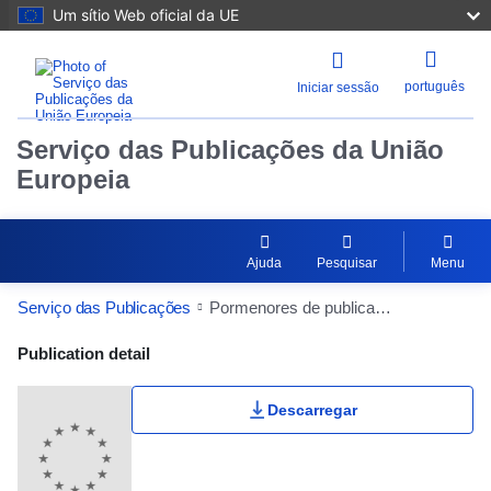
Um sítio Web oficial da UE
português
Iniciar sessão
Serviço das Publicações da União
Europeia
Ajuda
Pesquisar
Menu
Serviço das Publicações
Pormenores de publicação
Publication Detail Actions Portlet
Publication detail
Descarregar