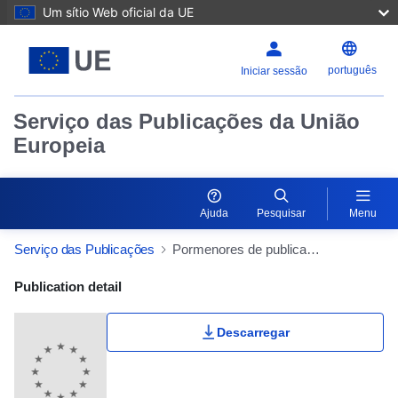
Um sítio Web oficial da UE
português
Iniciar sessão
Serviço das Publicações da União
Europeia
Ajuda
Pesquisar
Menu
Serviço das Publicações
Pormenores de publicação
Publication Detail Actions Portlet
Publication detail
Descarregar