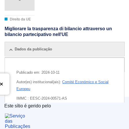
Direito da UE
Migliorare la trasparenza di bilancio attraverso un
bilancio partecipativo nell'UE
Dados da publicação
Todas as edições
Publicado em:
2024-10-11
Autor(es) institucional(ais):
Comité Económico e Social
Europeu
IMMC : EESC-2024-00571-AS
Este sítio é gerido pelo
EDITION : 17d88ada-39df-47f9-96f5-cc65d7460879
Serviço das Publicações da União Europeia
EDITION : 4cf91ece-7265-40ad-ad15-79e82c7e5506