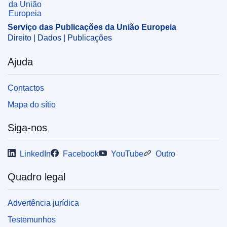
EDITION : f14e3b66-cef5-11ef-be2a-01aa75ed71a1
Serviço das Publicações da União Europeia
Direito | Dados | Publicações
Ajuda
Contactos
Mapa do sítio
Siga-nos
LinkedIn
Facebook
YouTube
Outro
Quadro legal
Advertência jurídica
Testemunhos