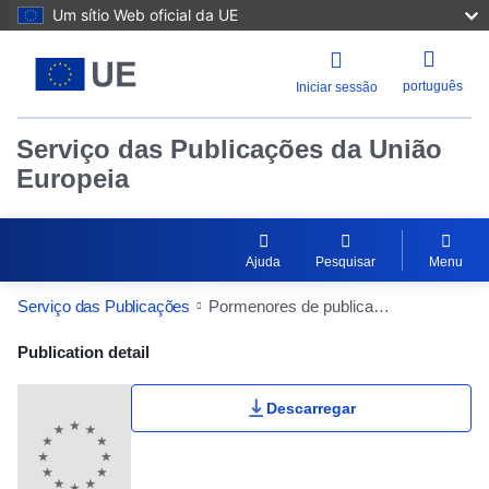
Um sítio Web oficial da UE
português
Iniciar sessão
Serviço das Publicações da União
Europeia
Ajuda
Pesquisar
Menu
Serviço das Publicações
Pormenores de publicação
Publication Detail Actions Portlet
Publication detail
Descarregar