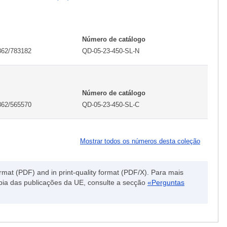
Número de catálogo
862/783182
QD-05-23-450-SL-N
Número de catálogo
862/565570
QD-05-23-450-SL-C
Mostrar todos os números desta coleção
ormat (PDF) and in print-quality format (PDF/X). Para mais
pia das publicações da UE, consulte a secção
«Perguntas