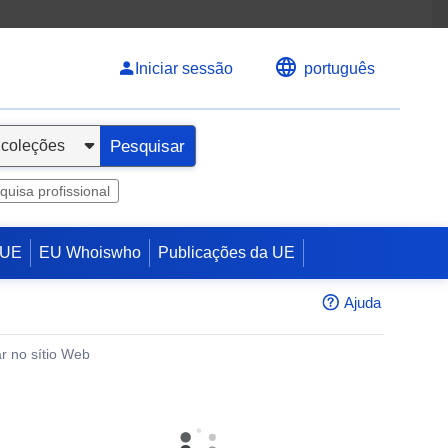
Iniciar sessão
português
Pesquisar
quisa profissional
 UE
EU Whoiswho
Publicações da UE
Ajuda
r no sítio Web