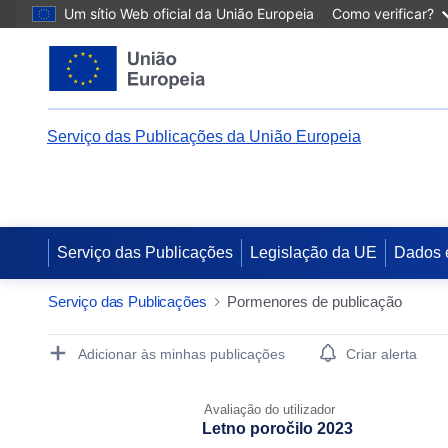
Um sítio Web oficial da União Europeia
Como verificar?
Serviço das Publicações da União Europeia
Serviço das Publicações
Legislação da UE
Dados 
Serviço das Publicações
Pormenores de publicação
Publication Detail Actions Portlet
Adicionar às minhas publicações
Criar alerta
Avaliação do utilizador
Letno poročilo 2023