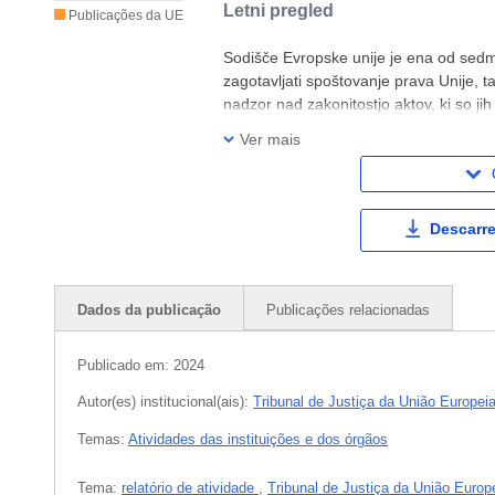
Letni pregled
Publicações da UE
Sodišče Evropske unije je ena od sedmih
zagotavljati spoštovanje prava Unije, 
nadzor nad zakonitostjo aktov, ki so jih s
k ohranjanju vrednot Unije in s svojo 
Ver mais
Descarre
Dados da publicação
Publicações relacionadas
Publicado em:
2024
Autor(es) institucional(ais):
Tribunal de Justiça da União Europei
Temas:
Atividades das instituições e dos órgãos
Tema:
relatório de atividade
,
Tribunal de Justiça da União Europ