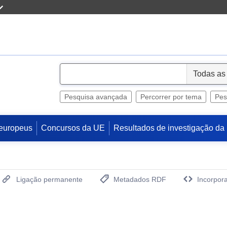
S
e
l
Pesquisa avançada
Percorrer por tema
Pes
e
c
europeus
Concursos da UE
Resultados de investigação da
t
Ligação permanente
Metadados RDF
Incorpora
(Abre uma Nova Janela)