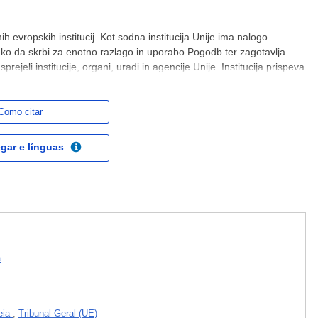
 evropskih institucij. Kot sodna institucija Unije ima nalogo
tako da skrbi za enotno razlago in uporabo Pogodb ter zagotavlja
prejeli institucije, organi, uradi in agencije Unije. Institucija prispeva
sodno prakso krepi evropsko izgradnjo.
Como citar
gar e línguas
a
eia
,
Tribunal Geral (UE)