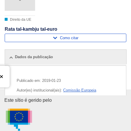
Direito da UE
Rata tal-kambju tal-euro
Como citar
Dados da publicação
Publicado em:
2019-01-23
Autor(es) institucional(ais):
Comissão Europeia
Serviço das Publicações da Uni
Este sítio é gerido pelo
Tema:
euro
,
moeda
,
taxa de câmbio
CELEX : C2019/028/02
OJ : JOC_2019_028_R_0002