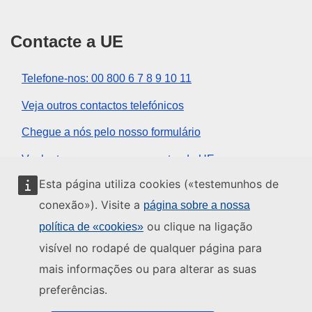
Contacte a UE
Telefone-nos: 00 800 6 7 8 9 10 11
Veja outros contactos telefónicos
Chegue a nós pelo nosso formulário
Venha ter connosco a um centro da UE
Esta página utiliza cookies («testemunhos de
Redes sociais
conexão»). Visite a
página sobre a nossa
ou clique na ligação
política de «cookies»
Encontre os canais da UE nas redes sociais
visível no rodapé de qualquer página para
mais informações ou para alterar as suas
Instituições e organismos da UE
preferências.