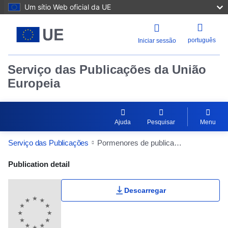
Um sítio Web oficial da UE
português
Iniciar sessão
Serviço das Publicações da União
Europeia
Ajuda
Pesquisar
Menu
Serviço das Publicações
Pormenores de publicação
Publication Detail Actions Portlet
Publication detail
Descarregar