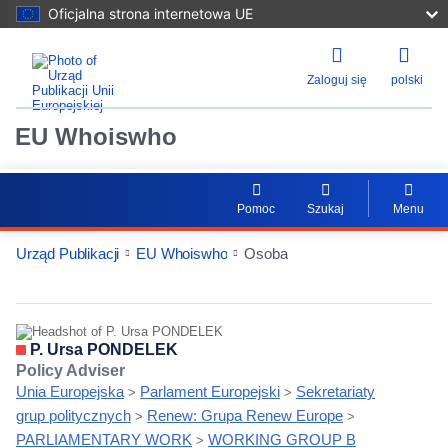
Oficjalna strona internetowa UE
Zaloguj się
polski
EU Whoiswho
Pomoc
Szukaj
Menu
Urząd Publikacji
EU Whoiswho
Osoba
EntityDetailActions
P. Ursa PONDELEK
Policy Adviser
Unia Europejska
Parlament Europejski
Sekretariaty
>
>
grup politycznych
Renew: Grupa Renew Europe
>
>
PARLIAMENTARY WORK
WORKING GROUP B
>