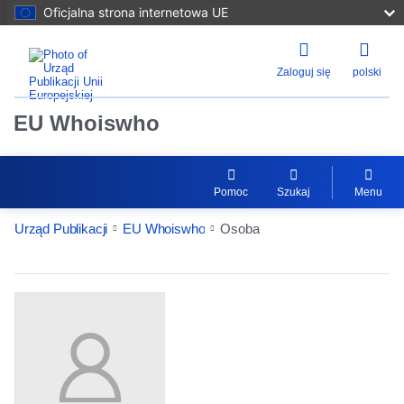
Oficjalna strona internetowa UE
Zaloguj się
polski
EU Whoiswho
Pomoc
Szukaj
Menu
Urząd Publikacji
EU Whoiswho
Osoba
EntityDetailActions