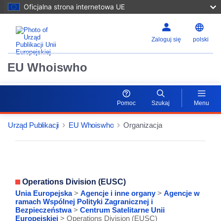
Oficjalna strona internetowa UE
Zaloguj się
polski
EU Whoiswho
Pomoc
Szukaj
Menu
Urząd Publikacji
EU Whoiswho
Organizacja
EntityDetailActions
Operations Division (EUSC)
Unia Europejska
>
Agencje i inne organy
>
Agencje w
ramach Wspólnej Polityki Zagranicznej i
Bezpieczeństwa
>
Centrum Satelitarne Unii
Europejskiej
> Operations Division (EUSC)