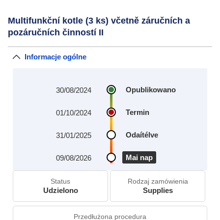
Multifunkční kotle (3 ks) včetně záručních a
pozáručních činností II
Informacje ogólne
Opublikowano
30/08/2024
Termin
01/10/2024
Odaítélve
31/01/2025
Mai nap
09/08/2026
Status
Rodzaj zamówienia
Udzielono
Supplies
Przedłużona procedura