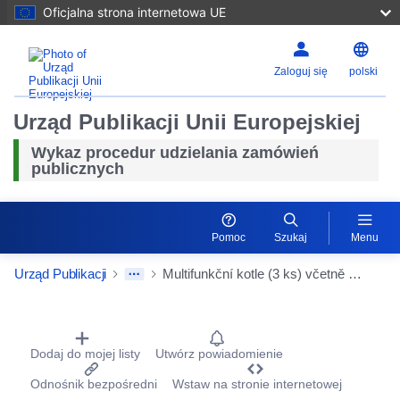
Oficjalna strona internetowa UE
Zaloguj się
polski
Urząd Publikacji Unii Europejskiej
Wykaz procedur udzielania zamówień
publicznych
Pomoc
Szukaj
Menu
Urząd Publikacji
Multifunkční kotle (3 ks) včetně záručních a pozáručních činností II
Procurement Detail Actions Portlet
Dodaj do mojej listy
Utwórz powiadomienie
Odnośnik bezpośredni
Wstaw na stronie internetowej