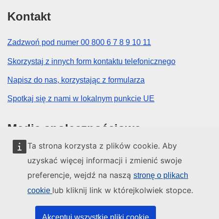
Kontakt
Zadzwoń pod numer 00 800 6 7 8 9 10 11
Skorzystaj z innych form kontaktu telefonicznego
Napisz do nas, korzystając z formularza
Spotkaj się z nami w lokalnym punkcie UE
Media społecznościowe
Ta strona korzysta z plików cookie. Aby
Obserwuj UE w mediach społecznościowych
uzyskać więcej informacji i zmienić swoje
preferencje, wejdź na naszą
stronę o plikach
Instytucje i organy UE
lub kliknij link w którejkolwiek stopce.
cookie
Wyszukiwanie instytucji i organów UE
Akceptuj wszystkie pliki cookie