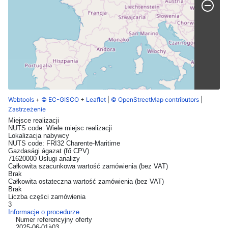
Webtools
+
© EC-GISCO
+
Leaflet
|
© OpenStreetMap contributors
|
Zastrzeżenie
Miejsce realizacji
NUTS code: Wiele miejsc realizacji
Lokalizacja nabywcy
NUTS code: FRI32 Charente-Maritime
Gazdasági ágazat (fő CPV)
71620000 Usługi analizy
Całkowita szacunkowa wartość zamówienia (bez VAT)
Brak
Całkowita ostateczna wartość zamówienia (bez VAT)
Brak
Liczba części zamówienia
3
Informacje o procedurze
Numer referencyjny oferty
2025-06-01à03