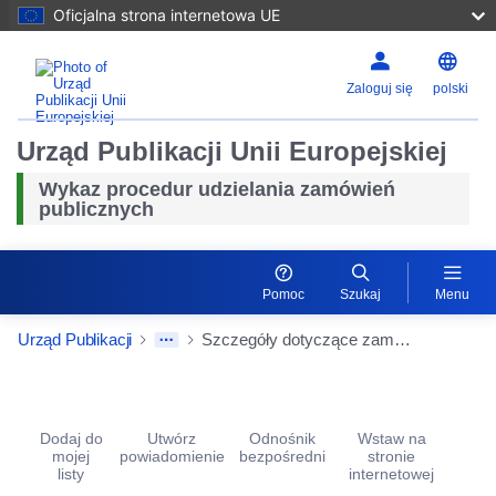
Oficjalna strona internetowa UE
Zaloguj się
polski
Urząd Publikacji Unii Europejskiej
Wykaz procedur udzielania zamówień
publicznych
Pomoc
Szukaj
Menu
Urząd Publikacji
Szczegóły dotyczące zamówień
Procurement Detail Actions Portlet
Dodaj do
Utwórz
Odnośnik
Wstaw na
mojej
powiadomienie
bezpośredni
stronie
listy
internetowej