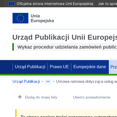
Oficjalna strona internetowa Unii Europejskiej
Jak to spr
Urząd Publikacji Unii Europej
Wykaz procedur udzielania zamówień publi
Urząd Publikacji
Prawo UE
Europejskie dane
Prz
Urząd Publikacji
Procurement Detail Actions Portlet
Dodaj do mojej listy
Utwórz powiadomienie