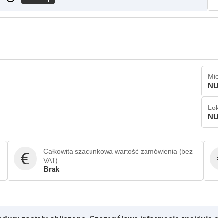
Mie
NU
Lok
NU
Całkowita szacunkowa wartość zamówienia (bez
VAT)
Brak