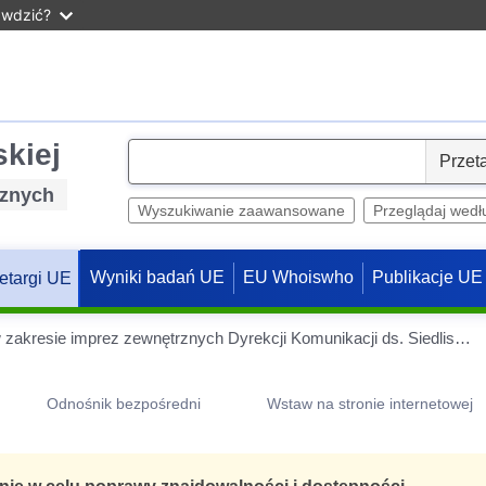
awdzić?
skiej
S
e
cznych
l
Wyszukiwanie zaawansowane
Przeglądaj wedł
e
c
Wyniki badań UE
EU Whoiswho
Publikacje UE
etargi UE
t
Umowa ramowa dotycząca usług w zakresie imprez zewnętrznych Dyrekcji Komunikacji ds. Siedlisk Paryskich
Odnośnik bezpośredni
Wstaw na stronie internetowej