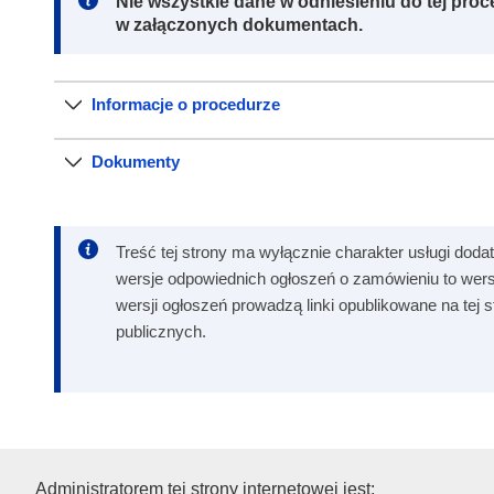
Note:
Nie wszystkie dane w odniesieniu do tej proc
w załączonych dokumentach.
Informacje o procedurze
Dokumenty
Treść tej strony ma wyłącznie charakter usługi dodat
wersje odpowiednich ogłoszeń o zamówieniu to wers
wersji ogłoszeń prowadzą linki opublikowane na tej
publicznych.
Urząd Publikacji Unii Europejs
Administratorem tej strony internetowej jest: