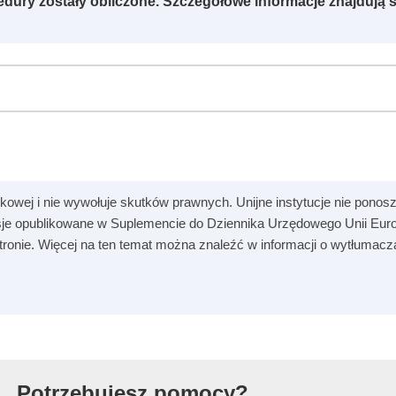
edury zostały obliczone. Szczegółowe informacje znajdują s
kowej i nie wywołuje skutków prawnych. Unijne instytucje nie ponosz
je opublikowane w Suplemencie do Dziennika Urzędowego Unii Europ
 stronie. Więcej na ten temat można znaleźć w informacji o wytłumac
kiej
Potrzebujesz pomocy?