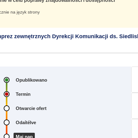
nie w celu poprawy znajdowalności i dostępności
znie na język strony
rez zewnętrznych Dyrekcji Komunikacji ds. Siedlis
Opublikowano
Termin
Otwarcie ofert
Odaítélve
Mai nap