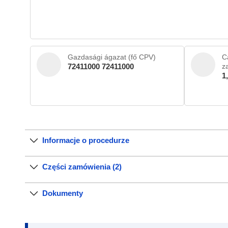
Gazdasági ágazat (fő CPV)
C
72411000 72411000
z
1
Informacje o procedurze
Części zamówienia (2)
Dokumenty