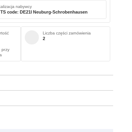
alizacja nabywcy
TS code: DE21I Neuburg-Schrobenhausen
rtość
Liczba części zamówienia
2
 przy
a