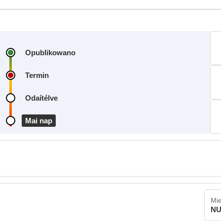
Opublikowano
Termin
Odaítélve
Mai nap
Mie
NU