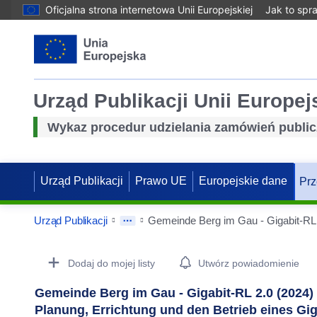
Oficjalna strona internetowa Unii Europejskiej
Jak to spr
Urząd Publikacji Unii Europej
Wykaz procedur udzielania zamówień publi
Urząd Publikacji
Prawo UE
Europejskie dane
Prz
Urząd Publikacji
Procurement Detail Actions Portlet
Dodaj do mojej listy
Utwórz powiadomienie
Gemeinde Berg im Gau - Gigabit-RL 2.0 (2024) 
Planung, Errichtung und den Betrieb eines Gig