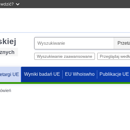
awdzić?
skiej
S
e
cznych
l
Wyszukiwanie zaawansowane
Przeglądaj wedł
e
c
Wyniki badań UE
EU Whoiswho
Publikacje UE
etargi UE
t
ówień