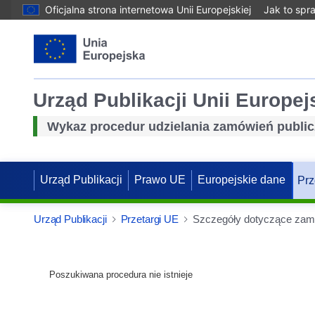
Oficjalna strona internetowa Unii Europejskiej
Jak to spr
Urząd Publikacji Unii Europej
Wykaz procedur udzielania zamówień publi
Urząd Publikacji
Prawo UE
Europejskie dane
Prz
Urząd Publikacji
Przetargi UE
Szczegóły dotyczące zam
Poszukiwana procedura nie istnieje