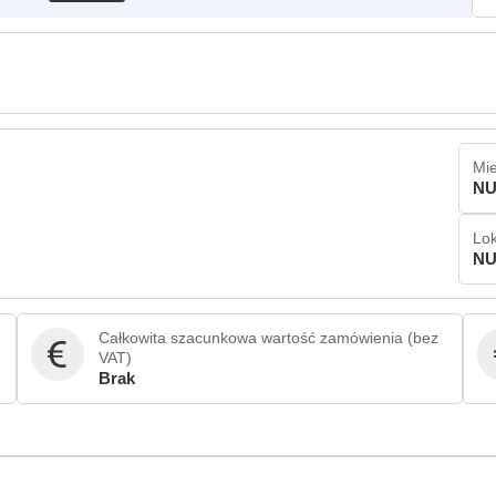
Mie
NU
Lok
NU
Całkowita szacunkowa wartość zamówienia (bez
VAT)
Brak