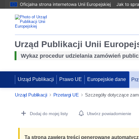
Oficjalna strona internetowa Unii Europejskiej
Jak to spr
Urząd Publikacji Unii Europej
Wykaz procedur udzielania zamówień publi
Urząd Publikacji
Prawo UE
Europejskie dane
Prz
Urząd Publikacji
Przetargi UE
Szczegóły dotyczące zam
Procurement Detail Actions Portlet
Dodaj do mojej listy
Utwórz powiadomienie
Ta strona zawiera treści generowane automatycz