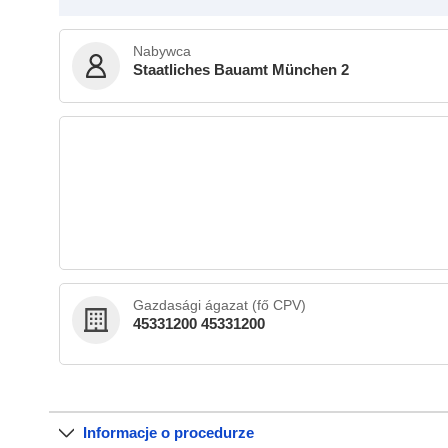
Nabywca
Staatliches Bauamt München 2
Gazdasági ágazat (fő CPV)
45331200 45331200
Informacje o procedurze