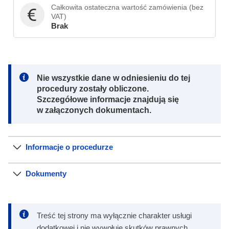
Całkowita ostateczna wartość zamówienia (bez
VAT)
Brak
Note:
Nie wszystkie dane w odniesieniu do tej
procedury zostały obliczone.
Szczegółowe informacje znajdują się
w załączonych dokumentach.
Informacje o procedurze
Dokumenty
Treść tej strony ma wyłącznie charakter usługi
dodatkowej i nie wywołuje skutków prawnych.