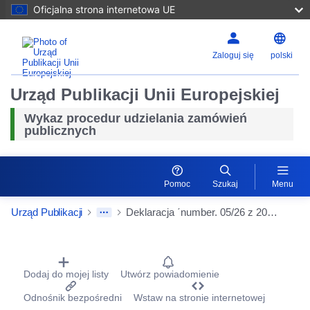
Oficjalna strona internetowa UE
Zaloguj się
polski
Urząd Publikacji Unii Europejskiej
Wykaz procedur udzielania zamówień
publicznych
Pomoc
Szukaj
Menu
Urząd Publikacji
Deklaracja ΄number. 05/26 z 201 KEFA na zamówienie norm kalibracji sprzętu pomocniczego \"METROLOGICZNA KONTROLA PODSTAWOWYCH SPRZĘTÓW WSPARCIA\", A/F RAFALE (ustawa 253141)
Procurement Detail Actions Portlet
Dodaj do mojej listy
Utwórz powiadomienie
Odnośnik bezpośredni
Wstaw na stronie internetowej