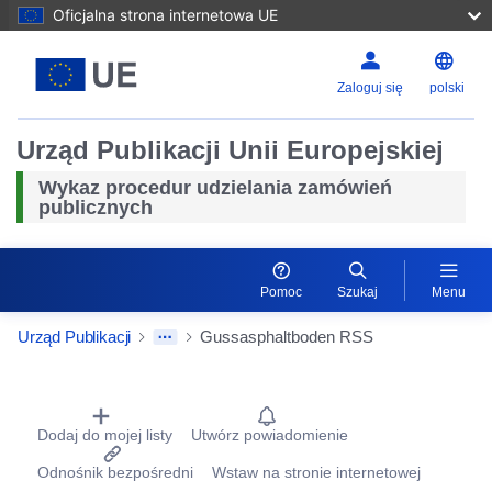
Oficjalna strona internetowa UE
Zaloguj się
polski
Urząd Publikacji Unii Europejskiej
Wykaz procedur udzielania zamówień
publicznych
Pomoc
Szukaj
Menu
Urząd Publikacji
Gussasphaltboden RSS
Procurement Detail Actions Portlet
Dodaj do mojej listy
Utwórz powiadomienie
Odnośnik bezpośredni
Wstaw na stronie internetowej