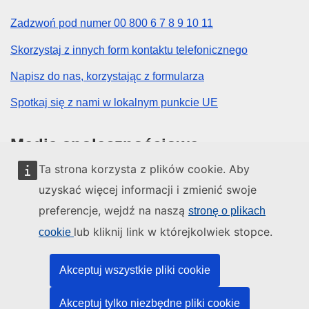
Zadzwoń pod numer 00 800 6 7 8 9 10 11
Skorzystaj z innych form kontaktu telefonicznego
Napisz do nas, korzystając z formularza
Spotkaj się z nami w lokalnym punkcie UE
Media społecznościowe
Ta strona korzysta z plików cookie. Aby
Obserwuj UE w mediach społecznościowych
uzyskać więcej informacji i zmienić swoje
preferencje, wejdź na naszą
stronę o plikach
Instytucje i organy UE
lub kliknij link w którejkolwiek stopce.
cookie
Wyszukiwanie instytucji i organów UE
Akceptuj wszystkie pliki cookie
Akceptuj tylko niezbędne pliki cookie
O nas
Kontakt
Informacje prawne
Pliki cookie