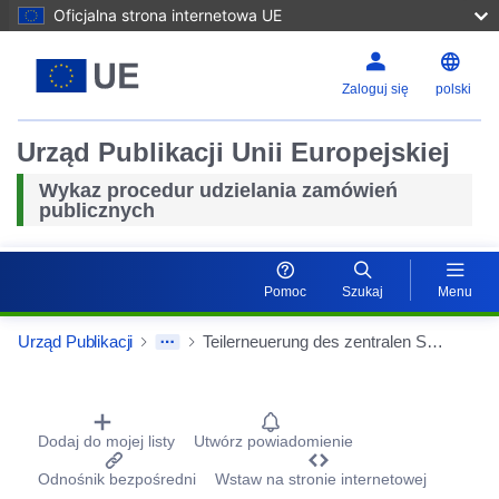
Oficjalna strona internetowa UE
Zaloguj się
polski
Urząd Publikacji Unii Europejskiej
Wykaz procedur udzielania zamówień
publicznych
Pomoc
Szukaj
Menu
Urząd Publikacji
Teilerneuerung des zentralen Speichers inkl. Wartung für das Bundesarchiv mit Produkten des Herstellers Quantum
Procurement Detail Actions Portlet
Dodaj do mojej listy
Utwórz powiadomienie
Odnośnik bezpośredni
Wstaw na stronie internetowej