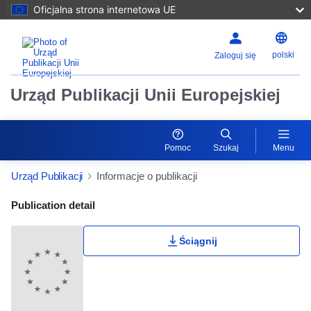
Oficjalna strona internetowa UE
polski
Zaloguj się
Urząd Publikacji Unii Europejskiej
Pomoc
Szukaj
Menu
Urząd Publikacji
Informacje o publikacji
Publication Detail Actions Portlet
Publication detail
Ściągnij