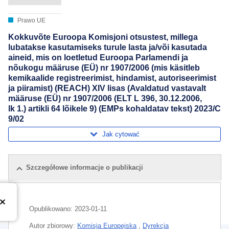
Prawo UE
Kokkuvõte Euroopa Komisjoni otsustest, millega
lubatakse kasutamiseks turule lasta ja/või kasutada
aineid, mis on loetletud Euroopa Parlamendi ja
nõukogu määruse (EÜ) nr 1907/2006 (mis käsitleb
kemikaalide registreerimist, hindamist, autoriseerimist
ja piiramist) (REACH) XIV lisas (Avaldatud vastavalt
määruse (EÜ) nr 1907/2006 (ELT L 396, 30.12.2006,
lk 1.) artikli 64 lõikele 9) (EMPs kohaldatav tekst) 2023/C
9/02
Jak cytować
Szczegółowe informacje o publikacji
Opublikowano:
2023-01-11
Autor zbiorowy:
Komisja Europejska
,
Dyrekcja