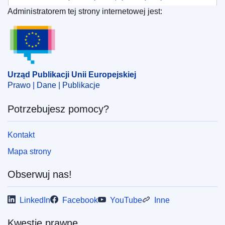
Generalna ds. Rynku Wewnętrznego, Przemysłu,
Administratorem tej strony internetowej jest:
Przedsiębiorczości i MŚP
(
Komisja Europejska
)
Urząd Publikacji Unii Europejskiej
Temat:
kontrola zdrowia
,
norma handlowa
,
produkt
chemiczny
,
przemysł farmaceutyczny
,
ryzyko
zdrowotne
,
smar
,
zezwolenie na sprzedaż
Urząd Publikacji Unii Europejskiej
CELEX : 52023XC0111(01)
Prawo | Dane | Publikacje
OJ : JOC_2023_009_R_0002
Potrzebujesz pomocy?
IMMC : C(2023)3/2294489
Kontakt
Mapa strony
Obserwuj nas!
LinkedIn
Facebook
YouTube
Inne
Kwestie prawne