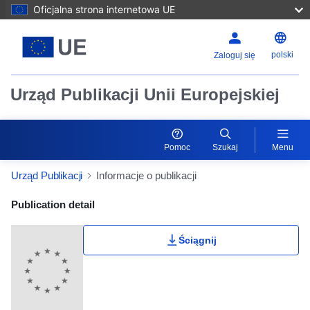
Oficjalna strona internetowa UE
polski
Zaloguj się
Urząd Publikacji Unii Europejskiej
Pomoc
Szukaj
Menu
Urząd Publikacji
Informacje o publikacji
Publication Detail Actions Portlet
Publication detail
Ściągnij