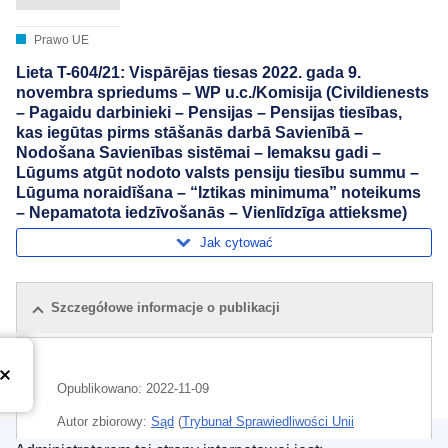
Prawo UE
Lieta T-604/21: Vispārējas tiesas 2022. gada 9.
novembra spriedums – WP u.c./Komisija (Civildienests
– Pagaidu darbinieki – Pensijas – Pensijas tiesības,
kas iegūtas pirms stāšanās darbā Savienībā –
Nodošana Savienības sistēmai – Iemaksu gadi –
Lūgums atgūt nodoto valsts pensiju tiesību summu –
Lūguma noraidīšana – “Iztikas minimuma” noteikums
– Nepamatota iedzīvošanās – Vienlīdzīga attieksme)
Jak cytować
Szczegółowe informacje o publikacji
Opublikowano:
2022-11-09
Autor zbiorowy:
Sąd
(
Trybunał Sprawiedliwości Unii
Europejskiej
)