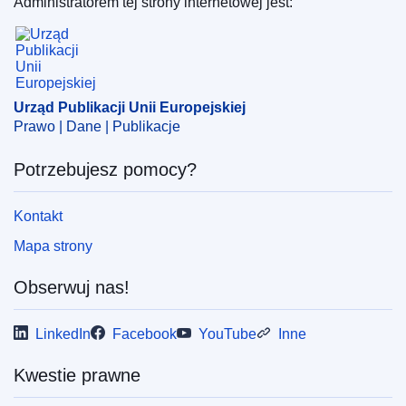
Administratorem tej strony internetowej jest:
Urząd Publikacji Unii Europejskiej
Temat:
czas pracy
,
pracownik kontraktowy
,
przekazanie
prawa do emerytury
,
równość traktowania
,
urzędnik
(UE)
Urząd Publikacji Unii Europejskiej
CELEX : 62021TA0604
Prawo | Dane | Publikacje
OJ : JOC_2023_007_R_0036
Potrzebujesz pomocy?
IMMC : ARR-T-0604-2021
Kontakt
Mapa strony
Obserwuj nas!
LinkedIn
Facebook
YouTube
Inne
Kwestie prawne