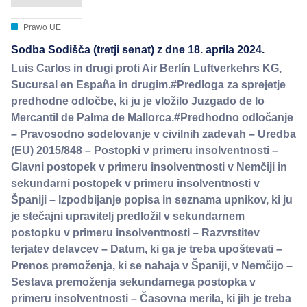
Prawo UE
Sodba Sodišča (tretji senat) z dne 18. aprila 2024.
Luis Carlos in drugi proti Air Berlín Luftverkehrs KG,
Sucursal en España in drugim.#Predloga za sprejetje
predhodne odločbe, ki ju je vložilo Juzgado de lo
Mercantil de Palma de Mallorca.#Predhodno odločanje
– Pravosodno sodelovanje v civilnih zadevah – Uredba
(EU) 2015/848 – Postopki v primeru insolventnosti –
Glavni postopek v primeru insolventnosti v Nemčiji in
sekundarni postopek v primeru insolventnosti v
Španiji – Izpodbijanje popisa in seznama upnikov, ki ju
je stečajni upravitelj predložil v sekundarnem
postopku v primeru insolventnosti – Razvrstitev
terjatev delavcev – Datum, ki ga je treba upoštevati –
Prenos premoženja, ki se nahaja v Španiji, v Nemčijo –
Sestava premoženja sekundarnega postopka v
primeru insolventnosti – Časovna merila, ki jih je treba