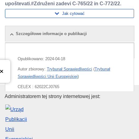
upoštevati.#Združeni zadevi C-765/22 in C-772/22.
Jak cytować
Szczegółowe informacje o publikacji
Pakiet
Opublikowano:
2024-04-18
Autor zbiorowy:
Trybunał Sprawiedliwości
(
Trybunał
Sprawiedliwości Unii Europejskiej
)
CELEX : 62022CJ0765
Urząd Publikacji Unii Europejski
Administratorem tej strony internetowej jest:
ECLI : ECLI:EU:C:2024:331