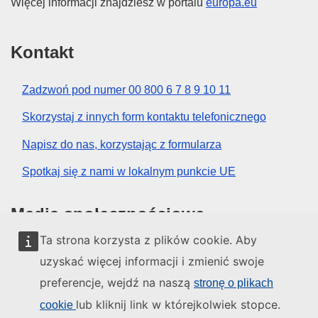
Więcej informacji znajdziesz w portalu
europa.eu
Kontakt
Zadzwoń pod numer 00 800 6 7 8 9 10 11
Skorzystaj z innych form kontaktu telefonicznego
Napisz do nas, korzystając z formularza
Spotkaj się z nami w lokalnym punkcie UE
Media społecznościowe
Ta strona korzysta z plików cookie. Aby
Obserwuj UE w mediach społecznościowych
uzyskać więcej informacji i zmienić swoje
preferencje, wejdź na naszą
stronę o plikach
Instytucje i organy UE
lub kliknij link w którejkolwiek stopce.
cookie