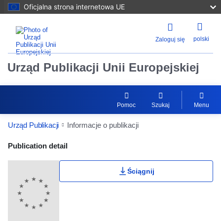
Oficjalna strona internetowa UE
polski
Zaloguj się
Urząd Publikacji Unii Europejskiej
Pomoc
Szukaj
Menu
Urząd Publikacji
Informacje o publikacji
Publication Detail Actions Portlet
Publication detail
Ściągnij