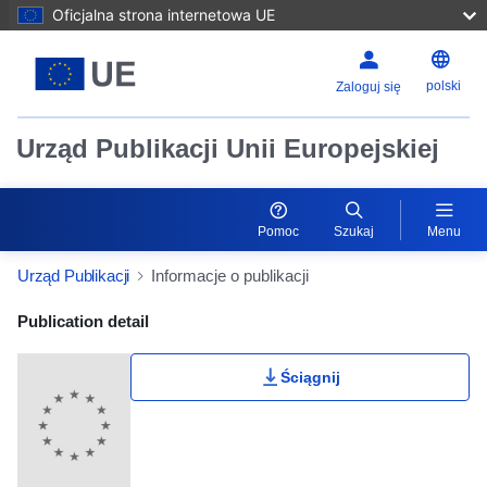
Oficjalna strona internetowa UE
polski
Zaloguj się
Urząd Publikacji Unii Europejskiej
Pomoc
Szukaj
Menu
Urząd Publikacji
Informacje o publikacji
Publication Detail Actions Portlet
Publication detail
Ściągnij