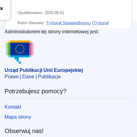
Opublikowano:
2025-08-01
Autor zbiorowy:
Trybunał Sprawiedliwości
(
Trybunał
Sprawiedliwości Unii Europejskiej
)
Administratorem tej strony internetowej jest:
Urząd Publikacji Unii Europejskiej
CELEX : 62023CJ0784_RES
ECLI : ECLI:EU:C:2025:609
Urząd Publikacji Unii Europejskiej
Prawo | Dane | Publikacje
Potrzebujesz pomocy?
Kontakt
Mapa strony
Obserwuj nas!