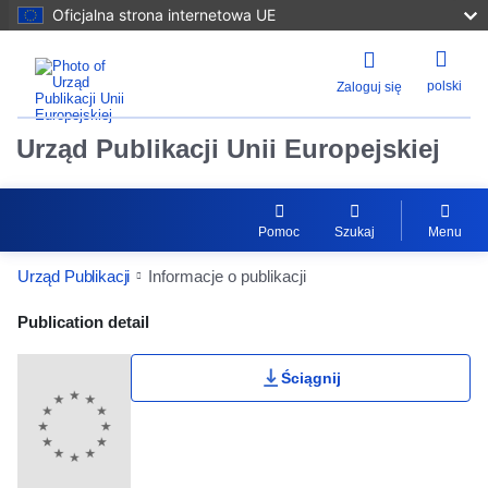
Oficjalna strona internetowa UE
polski
Zaloguj się
Urząd Publikacji Unii Europejskiej
Pomoc
Szukaj
Menu
Urząd Publikacji
Informacje o publikacji
Publication Detail Actions Portlet
Publication detail
Ściągnij