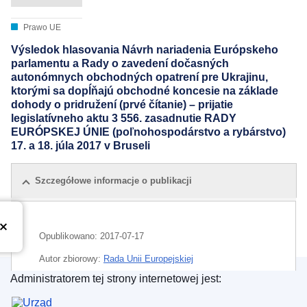
Prawo UE
Výsledok hlasovania Návrh nariadenia Európskeho
parlamentu a Rady o zavedení dočasných
autonómnych obchodných opatrení pre Ukrajinu,
ktorými sa dopĺňajú obchodné koncesie na základe
dohody o pridružení (prvé čítanie) – prijatie
legislatívneho aktu 3 556. zasadnutie RADY
EURÓPSKEJ ÚNIE (poľnohospodárstvo a rybárstvo)
17. a 18. júla 2017 v Bruseli
Szczegółowe informacje o publikacji
Opublikowano:
2017-07-17
Autor zbiorowy:
Rada Unii Europejskiej
Administratorem tej strony internetowej jest:
IMMC : ST 11358 2017 INIT
Urząd Publikacji Unii Europejskiej