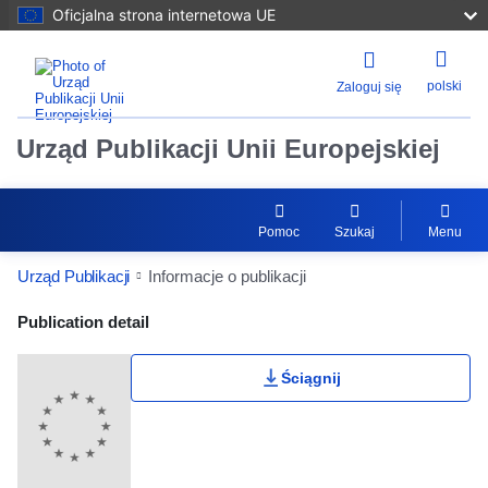
Oficjalna strona internetowa UE
polski
Zaloguj się
Urząd Publikacji Unii Europejskiej
Pomoc
Szukaj
Menu
Urząd Publikacji
Informacje o publikacji
Publication Detail Actions Portlet
Publication detail
Ściągnij