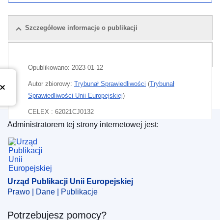
Szczegółowe informacje o publikacji
Pakiet
Opublikowano:
2023-01-12
Autor zbiorowy:
Trybunał Sprawiedliwości
(
Trybunał
Sprawiedliwości Unii Europejskiej
)
CELEX : 62021CJ0132
Administratorem tej strony internetowej jest:
ECLI : ECLI:EU:C:2023:2
Urząd Publikacji Unii Europejskiej
Urząd Publikacji Unii Europejskiej
Prawo | Dane | Publikacje
Potrzebujesz pomocy?