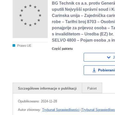
BG Technik cs a.s. protiv Generá
uputili Nejvyšší správní soud i
Carinska unija – Zajednička car
robe – Tarifni broj 8703 – Osobn
ponajprije za prijevoz osoba – Ta
s invaliditetom – Uredba (EZ) br
SELVO 4800 – Pojam osoba ,s inv
Prawo UE
Część pakietu
J
Pobierani
Szczegółowe informacje o publikacji
Pakiet
Opublikowano:
2024-11-28
Autor zbiorowy:
Trybunał Sprawiedliwości
(
Trybunał Sprawiedliwoś