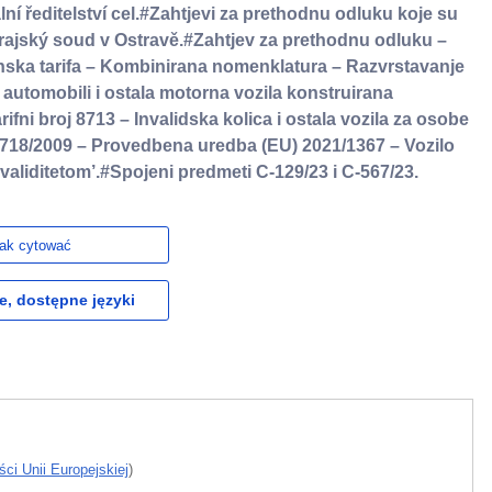
lní ředitelství cel.#Zahtjevi za prethodnu odluku koje su
 Krajský soud v Ostravě.#Zahtjev za prethodnu odluku –
inska tarifa – Kombinirana nomenklatura – Razvrstavanje
i automobili i ostala motorna vozila konstruirana
rifni broj 8713 – Invalidska kolica i ostala vozila za osobe
. 718/2009 – Provedbena uredba (EU) 2021/1367 – Vozilo
aliditetom’.#Spojeni predmeti C-129/23 i C-567/23.
ak cytować
e, dostępne języki
ci Unii Europejskiej
)