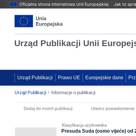
Oficjalna strona internetowa Unii Europejskiej
Jak to spr
Urząd Publikacji Unii Europej
Urząd Publikacji
Prawo UE
Europejskie dane
Prz
Urząd Publikacji
Informacje o publikacji
Publication Detail Actions Portlet
Dodaj do moich publikacji
Utwórz powiadomienie
Klasyfikacja użytkownika
Presuda Suda (osmo vijeće) od 