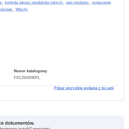
ka
,
kontrola jakości produktów rolnych
,
opis produktu
,
oznaczenie
 różowe
,
Włochy
Numer katalogowy
FXC2502595PL
Pokaż wszystkie wydania z tej serii
rce dokumentów.