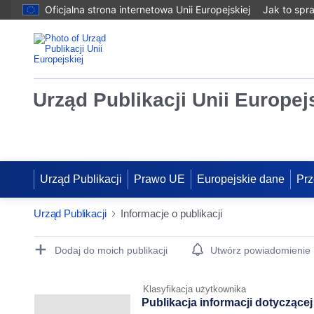
Oficjalna strona internetowa Unii Europejskiej
Jak to spr
Urząd Publikacji Unii Europej
Urząd Publikacji
Prawo UE
Europejskie dane
Prz
Urząd Publikacji
Informacje o publikacji
Publication Detail Actions Portlet
Dodaj do moich publikacji
Utwórz powiadomienie
Klasyfikacja użytkownika
Publikacja informacji dotyczące