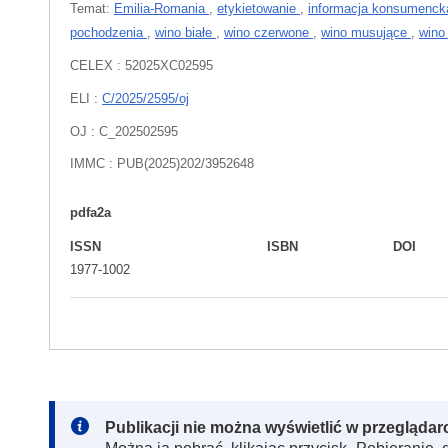
Temat:
Emilia-Romania
,
etykietowanie
,
informacja konsumenc
pochodzenia
,
wino białe
,
wino czerwone
,
wino musujące
,
wino
CELEX : 52025XC02595
ELI :
C/2025/2595/oj
OJ : C_202502595
IMMC : PUB(2025)202/3952648
pdfa2a
ISSN
ISBN
DOI
1977-1002
Note:
Publikacji nie można wyświetlić w przegląda