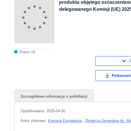
produktu objętego oznaczeniem g
delegowanego Komisji (UE) 202
Prawo UE
J
Pobierani
Szczegółowe informacje o publikacji
Opublikowano:
2025-04-30
Autor zbiorowy:
Komisja Europejska
,
Dyrekcja Generalna ds. Ro