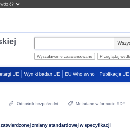
awdzić?
skiej
S
e
l
Wyszukiwanie zaawansowane
Przeglądaj wedł
e
c
etargi UE
Wyniki badań UE
EU Whoiswho
Publikacje UE
t
Odnośnik bezpośredni
Metadane w formacie RDF
(otwiera nowe okno)
j zatwierdzonej zmiany standardowej w specyfikacji