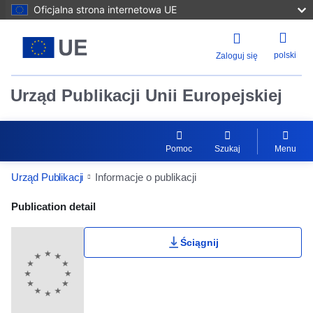
Oficjalna strona internetowa UE
polski
Zaloguj się
Urząd Publikacji Unii Europejskiej
Pomoc
Szukaj
Menu
Urząd Publikacji
Informacje o publikacji
Publication Detail Actions Portlet
Publication detail
Ściągnij