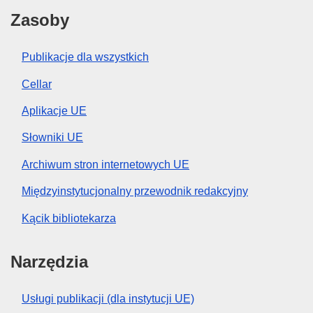
Zasoby
Publikacje dla wszystkich
Cellar
Aplikacje UE
Słowniki UE
Archiwum stron internetowych UE
Międzyinstytucjonalny przewodnik redakcyjny
Kącik bibliotekarza
Narzędzia
Usługi publikacji (dla instytucji UE)