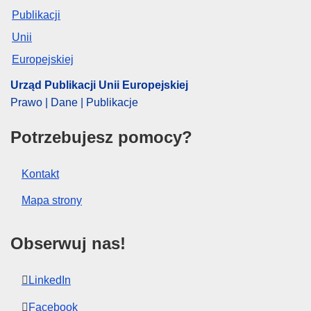
samolot
,
specyfikacja techniczna
CELEX : 32025R0133
ELI :
reg_impl/2025/133/oj
OJ : L_202500133
Urząd Publikacji Unii Europejskiej
IMMC : C(2025)380/3776933
Prawo | Dane | Publikacje
Potrzebujesz pomocy?
pdfa2a
Pokaż wszystkie wydania z tej serii
Kontakt
Mapa strony
Obserwuj nas!
LinkedIn
Facebook