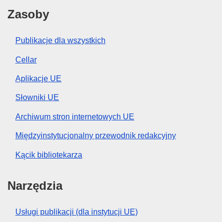
Zasoby
Publikacje dla wszystkich
Cellar
Aplikacje UE
Słowniki UE
Archiwum stron internetowych UE
Międzyinstytucjonalny przewodnik redakcyjny
Kącik bibliotekarza
Narzędzia
Usługi publikacji (dla instytucji UE)