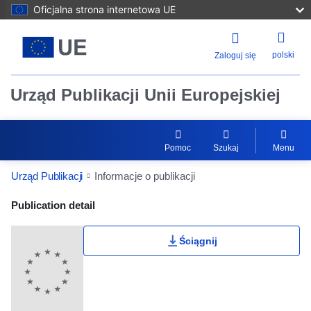
Oficjalna strona internetowa UE
polski
Zaloguj się
Urząd Publikacji Unii Europejskiej
Pomoc
Szukaj
Menu
Urząd Publikacji
Informacje o publikacji
Publication Detail Actions Portlet
Publication detail
Ściągnij