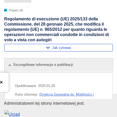
Prawo UE
Regolamento di esecuzione (UE) 2025/133 della
Commissione, del 28 gennaio 2025, che modifica il
regolamento (UE) n. 965/2012 per quanto riguarda le
operazioni non commerciali condotte in condizioni di
volo a vista con autogiri
Jak cytować
Szczegółowe informacje o publikacji
Opublikowano:
2025-01-29
Autor zbiorowy:
Dyrekcja Generalna ds. Mobilności i
Transportu
(
Komisja Europejska
)
,
Komisja Europejska
Urząd Publikacji Unii Europejski
Administratorem tej strony internetowej jest:
Temat:
bezpieczeństwo lotnicze
,
lotnictwo cywilne
,