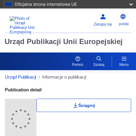
Oficjalna strona internetowa UE
polski
Zaloguj się
Urząd Publikacji Unii Europejskiej
Pomoc
Szukaj
Menu
Urząd Publikacji
Informacje o publikacji
Publication Detail Actions Portlet
Publication detail
Ściągnij