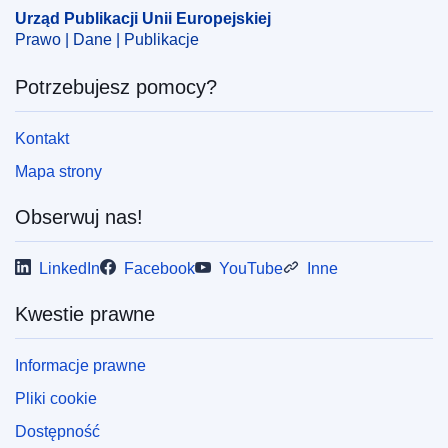
Urząd Publikacji Unii Europejskiej
CELEX : 62022TA0205
Prawo | Dane | Publikacje
ELI :
C/2024/3606/oj
Potrzebujesz pomocy?
OJ : C_202403606
IMMC : ARR-T-0205-2022
Kontakt
Mapa strony
pdfa2a
Pokaż wszystkie wydania z tej serii
Obserwuj nas!
LinkedIn
Facebook
YouTube
Inne
Kwestie prawne
Informacje prawne
Pliki cookie
Dostępność