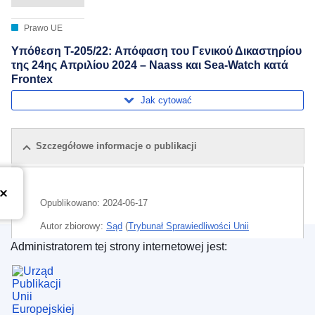
Prawo UE
Υπόθεση T-205/22: Απόφαση του Γενικού Δικαστηρίου
της 24ης Απριλίου 2024 – Naass και Sea-Watch κατά
Frontex
Jak cytować
Szczegółowe informacje o publikacji
Opublikowano:
2024-06-17
Autor zbiorowy:
Sąd
(
Trybunał Sprawiedliwości Unii
Europejskiej
)
Administratorem tej strony internetowej jest:
Urząd Publikacji Unii Europejskiej
Temat:
bezpieczeństwo narodowe
,
Morze Śródziemne
,
prawo do informacji
,
region śródziemnomorski (UE)
,
ujawnianie informacji