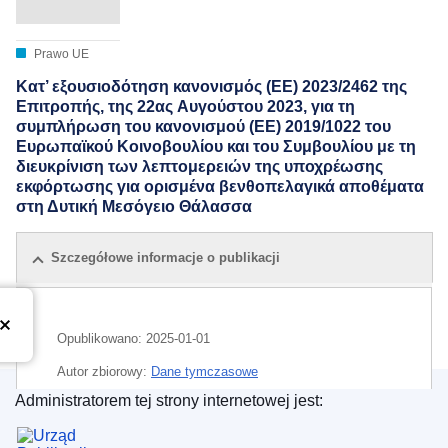
Prawo UE
Κατ’ εξουσιοδότηση κανονισμός (ΕΕ) 2023/2462 της
Επιτροπής, της 22ας Αυγούστου 2023, για τη
συμπλήρωση του κανονισμού (ΕΕ) 2019/1022 του
Ευρωπαϊκού Κοινοβουλίου και του Συμβουλίου με τη
διευκρίνιση των λεπτομερειών της υποχρέωσης
εκφόρτωσης για ορισμένα βενθοπελαγικά αποθέματα
στη Δυτική Μεσόγειο Θάλασσα
Szczegółowe informacje o publikacji
Opublikowano:
2025-01-01
Autor zbiorowy:
Dane tymczasowe
Administratorem tej strony internetowej jest:
Urząd Publikacji Unii Europejskiej